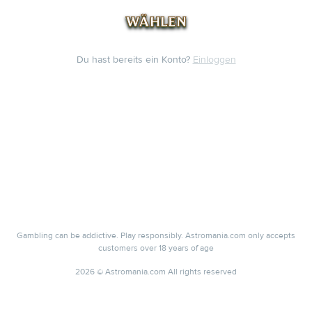
WÄHLEN
Du hast bereits ein Konto?
Einloggen
Gambling can be addictive. Play responsibly.
Astromania.com
only accepts
customers over 18 years of age
2026 ©
Astromania.com
All rights reserved