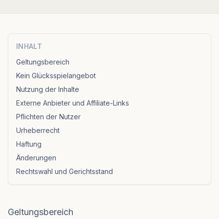
INHALT
Geltungsbereich
Kein Glücksspielangebot
Nutzung der Inhalte
Externe Anbieter und Affiliate-Links
Pflichten der Nutzer
Urheberrecht
Haftung
Änderungen
Rechtswahl und Gerichtsstand
Geltungsbereich