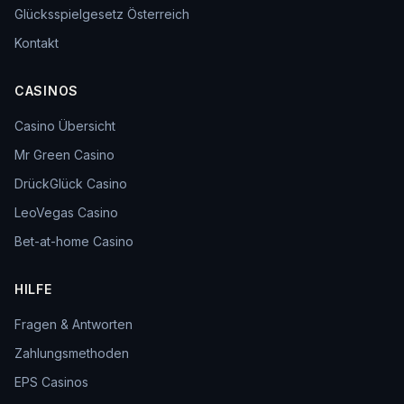
Glücksspielgesetz Österreich
Kontakt
CASINOS
Casino Übersicht
Mr Green Casino
DrückGlück Casino
LeoVegas Casino
Bet-at-home Casino
HILFE
Fragen & Antworten
Zahlungsmethoden
EPS Casinos