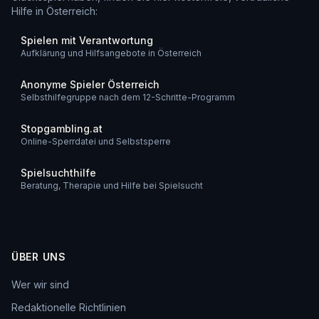
Hilfe in Österreich:
Spielen mit Verantwortung
Aufklärung und Hilfsangebote in Österreich
Anonyme Spieler Österreich
Selbsthilfegruppe nach dem 12-Schritte-Programm
Stopgambling.at
Online-Sperrdatei und Selbstsperre
Spielsuchthilfe
Beratung, Therapie und Hilfe bei Spielsucht
ÜBER UNS
Wer wir sind
Redaktionelle Richtlinien