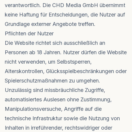
verantwortlich. Die CHD Media GmbH übernimmt
keine Haftung für Entscheidungen, die Nutzer auf
Grundlage externer Angebote treffen.
Pflichten der Nutzer
Die Website richtet sich ausschließlich an
Personen ab 18 Jahren. Nutzer dürfen die Website
nicht verwenden, um Selbstsperren,
Alterskontrollen, Glücksspielbeschränkungen oder
Spielerschutzmaßnahmen zu umgehen.
Unzulässig sind missbräuchliche Zugriffe,
automatisiertes Auslesen ohne Zustimmung,
Manipulationsversuche, Angriffe auf die
technische Infrastruktur sowie die Nutzung von
Inhalten in irreführender, rechtswidriger oder