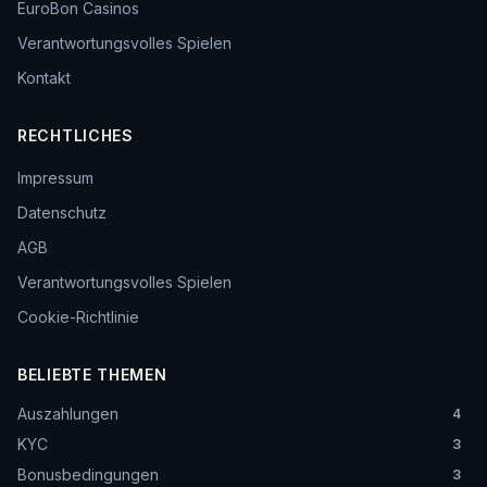
EuroBon Casinos
Verantwortungsvolles Spielen
Kontakt
RECHTLICHES
Impressum
Datenschutz
AGB
Verantwortungsvolles Spielen
Cookie-Richtlinie
BELIEBTE THEMEN
Auszahlungen
4
KYC
3
Bonusbedingungen
3