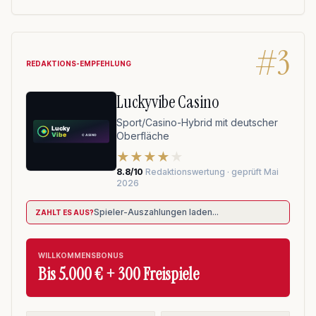
#3
REDAKTIONS-EMPFEHLUNG
Luckyvibe Casino
Sport/Casino-Hybrid mit deutscher
Oberfläche
★
★
★
★
★
8.8/10
Redaktionswertung · geprüft Mai
2026
Spieler-Auszahlungen laden…
ZAHLT ES AUS?
WILLKOMMENSBONUS
Bis 5.000 € + 300 Freispiele