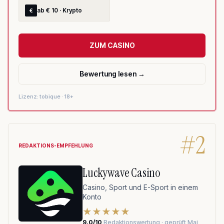
ab € 10 · Krypto
€
ZUM CASINO
Bewertung lesen →
Lizenz: tobique · 18+
#2
REDAKTIONS-EMPFEHLUNG
Luckywave Casino
Casino, Sport und E-Sport in einem
Konto
★
★
★
★
★
9.0/10
Redaktionswertung · geprüft Mai