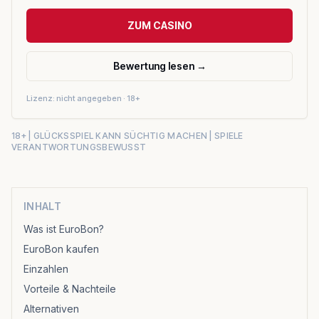
ZUM CASINO
Bewertung lesen →
Lizenz: nicht angegeben · 18+
18+ | GLÜCKSSPIEL KANN SÜCHTIG MACHEN | SPIELE
VERANTWORTUNGSBEWUSST
INHALT
Was ist EuroBon?
EuroBon kaufen
Einzahlen
Vorteile & Nachteile
Alternativen