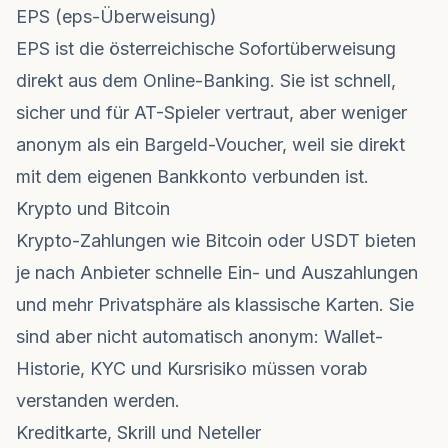
EPS (eps-Überweisung)
EPS
ist die österreichische Sofortüberweisung
direkt aus dem Online-Banking. Sie ist schnell,
sicher und für AT-Spieler vertraut, aber weniger
anonym als ein Bargeld-Voucher, weil sie direkt
mit dem eigenen Bankkonto verbunden ist.
Krypto und Bitcoin
Krypto-Zahlungen wie Bitcoin oder USDT bieten
je nach Anbieter schnelle Ein- und Auszahlungen
und mehr Privatsphäre als klassische Karten. Sie
sind aber nicht automatisch anonym: Wallet-
Historie, KYC und Kursrisiko müssen vorab
verstanden werden.
Kreditkarte, Skrill und Neteller