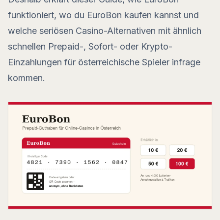
funktioniert, wo du EuroBon kaufen kannst und
welche seriösen Casino-Alternativen mit ähnlich
schnellen Prepaid-, Sofort- oder Krypto-
Einzahlungen für österreichische Spieler infrage
kommen.