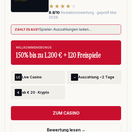
★
★
★
★
★
8.8/10
Redaktionswertung · geprüft Mai
2026
Spieler-Auszahlungen laden…
ZAHLT ES AUS?
WILLKOMMENSBONUS
150% bis zu 1.200 € + 120 Freispiele
Live Casino
Auszahlung ~2 Tage
LC
~
ab € 20 · Krypto
€
ZUM CASINO
Bewertung lesen →