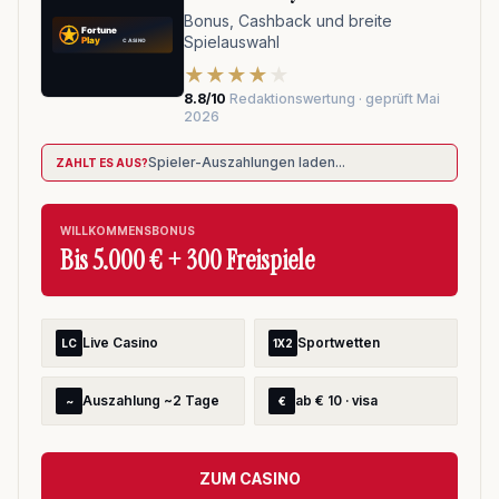
Bonus, Cashback und breite
Spielauswahl
★
★
★
★
★
8.8/10
Redaktionswertung · geprüft Mai
2026
Spieler-Auszahlungen laden…
ZAHLT ES AUS?
WILLKOMMENSBONUS
Bis 5.000 € + 300 Freispiele
Live Casino
Sportwetten
LC
1X2
Auszahlung ~2 Tage
ab € 10 · visa
~
€
ZUM CASINO