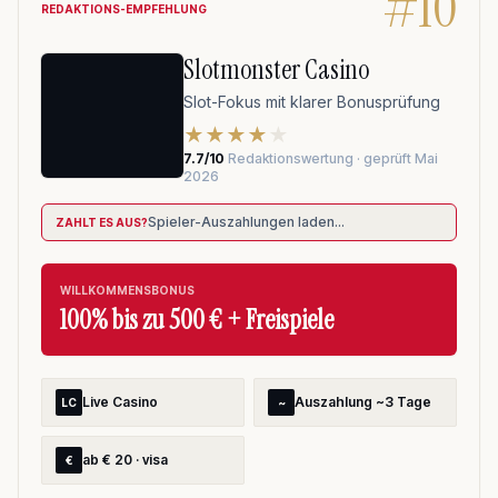
#10
REDAKTIONS-EMPFEHLUNG
Slotmonster Casino
Slot-Fokus mit klarer Bonusprüfung
★
★
★
★
★
7.7/10
Redaktionswertung · geprüft Mai
2026
Spieler-Auszahlungen laden…
ZAHLT ES AUS?
WILLKOMMENSBONUS
100% bis zu 500 € + Freispiele
Live Casino
Auszahlung ~3 Tage
LC
~
ab € 20 · visa
€