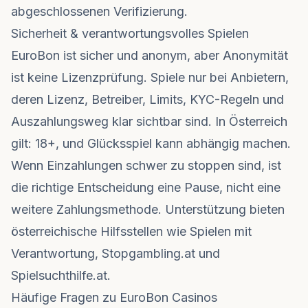
abgeschlossenen Verifizierung.
Sicherheit & verantwortungsvolles Spielen
EuroBon ist sicher und anonym, aber Anonymität
ist keine Lizenzprüfung. Spiele nur bei Anbietern,
deren Lizenz, Betreiber, Limits, KYC-Regeln und
Auszahlungsweg klar sichtbar sind. In Österreich
gilt: 18+, und Glücksspiel kann abhängig machen.
Wenn Einzahlungen schwer zu stoppen sind, ist
die richtige Entscheidung eine Pause, nicht eine
weitere Zahlungsmethode. Unterstützung bieten
österreichische Hilfsstellen wie
Spielen mit
Verantwortung
,
Stopgambling.at
und
Spielsuchthilfe.at
.
Häufige Fragen zu EuroBon Casinos