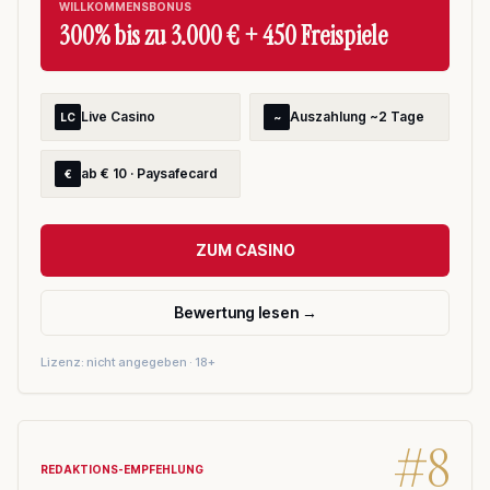
WILLKOMMENSBONUS
300% bis zu 3.000 € + 450 Freispiele
Live Casino
Auszahlung ~2 Tage
LC
~
ab € 10 · Paysafecard
€
ZUM CASINO
Bewertung lesen →
Lizenz: nicht angegeben · 18+
#8
REDAKTIONS-EMPFEHLUNG