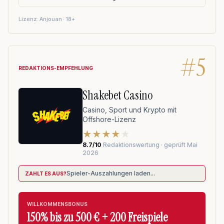
Lizenz: Anjouan · 18+
#5
REDAKTIONS-EMPFEHLUNG
Shakebet Casino
Casino, Sport und Krypto mit
Offshore-Lizenz
★
★
★
★
★
8.7/10
Redaktionswertung · geprüft Mai
2026
Spieler-Auszahlungen laden…
ZAHLT ES AUS?
WILLKOMMENSBONUS
150% bis zu 500 € + 200 Freispiele