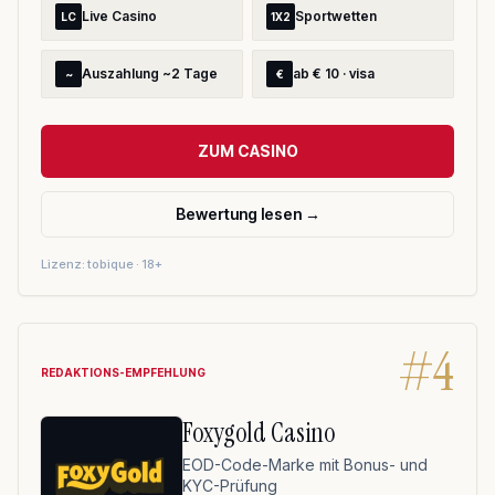
Live Casino
Sportwetten
LC
1X2
Auszahlung ~2 Tage
ab € 10 · visa
~
€
ZUM CASINO
Bewertung lesen →
Lizenz: tobique · 18+
#4
REDAKTIONS-EMPFEHLUNG
Foxygold Casino
EOD-Code-Marke mit Bonus- und
KYC-Prüfung