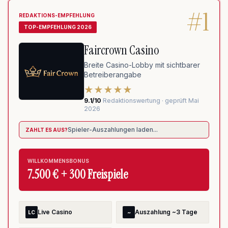
#1
REDAKTIONS-EMPFEHLUNG
TOP-EMPFEHLUNG 2026
Faircrown Casino
Breite Casino-Lobby mit sichtbarer
Betreiberangabe
★
★
★
★
★
9.1/10
Redaktionswertung · geprüft Mai
2026
Spieler-Auszahlungen laden…
ZAHLT ES AUS?
WILLKOMMENSBONUS
7.500 € + 300 Freispiele
Live Casino
Auszahlung ~3 Tage
LC
~