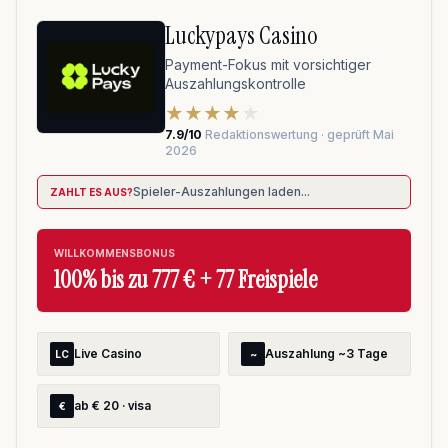
Luckypays Casino
Payment-Fokus mit vorsichtiger
Auszahlungskontrolle
★
★
★
★
★
7.9/10
Redaktionswertung · geprüft Mai
2026
Spieler-Auszahlungen laden…
ZAHLT ES AUS?
WILLKOMMENSBONUS
100% bis zu 777 € + 77 Freispiele
Live Casino
Auszahlung ~3 Tage
LC
~
ab € 20 · visa
€