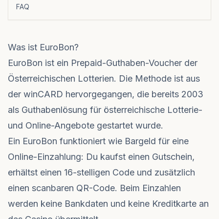
FAQ
Was ist EuroBon?
EuroBon ist ein Prepaid-Guthaben-Voucher der
Österreichischen Lotterien. Die Methode ist aus
der winCARD hervorgegangen, die bereits 2003
als Guthabenlösung für österreichische Lotterie-
und Online-Angebote gestartet wurde.
Ein EuroBon funktioniert wie Bargeld für eine
Online-Einzahlung: Du kaufst einen Gutschein,
erhältst einen 16-stelligen Code und zusätzlich
einen scanbaren QR-Code. Beim Einzahlen
werden keine Bankdaten und keine Kreditkarte an