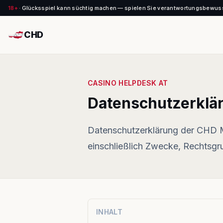
18+
·
Glücksspiel kann süchtig machen — spielen Sie verantwortungsbewus
CHD
CASINO HELPDESK AT
Datenschutzerklä
Datenschutzerklärung der CHD 
einschließlich Zwecke, Rechtsgr
INHALT