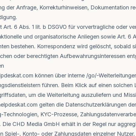
ung der Anfrage, Korrekturhinweisen, Dokumentation r
digung.
lt Art. 6 Abs. 1 lit. b DSGVO für vorvertragliche oder
daktionelle und organisatorische Anliegen sowie Art. 6 A
ten bestehen. Korrespondenz wird gelöscht, sobald sie
tzlichen oder berechtigten Aufbewahrungsinteressen en
en
lpdeskat.com können über interne /go/-Weiterleitunge
gsdienstleistern führen. Beim Klick auf einen solchen
ffsdaten, um die Weiterleitung auszuliefern und Miss
lpdeskat.com gelten die Datenschutzerklärungen der j
g-Technologien, KYC-Prozesse, Zahlungsdatenverarbe
Die CHD Media GmbH erhält in der Regel nur aggregi
en Spiel-, Konto- oder Zahlungsdaten einzelner Nutzer.