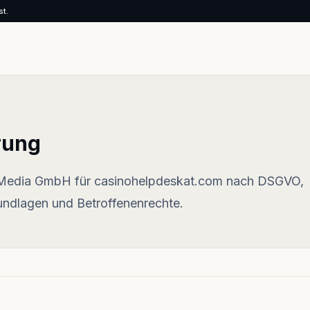
st.
rung
Media GmbH für casinohelpdeskat.com nach DSGVO,
undlagen und Betroffenenrechte.