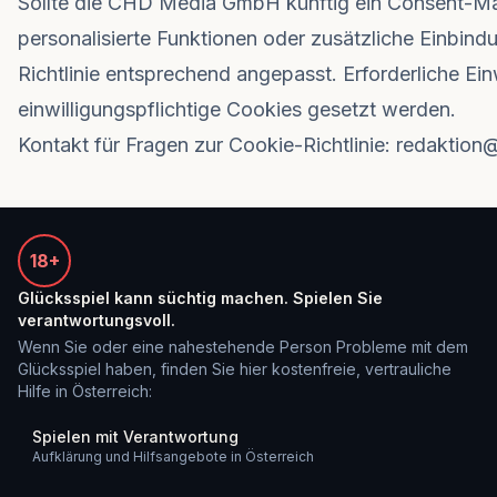
Sollte die CHD Media GmbH künftig ein Consent-Ma
personalisierte Funktionen oder zusätzliche Einbind
Richtlinie entsprechend angepasst. Erforderliche Ei
einwilligungspflichtige Cookies gesetzt werden.
Kontakt für Fragen zur Cookie-Richtlinie:
redaktion
18+
Glücksspiel kann süchtig machen. Spielen Sie
verantwortungsvoll.
Wenn Sie oder eine nahestehende Person Probleme mit dem
Glücksspiel haben, finden Sie hier kostenfreie, vertrauliche
Hilfe in Österreich:
Spielen mit Verantwortung
Aufklärung und Hilfsangebote in Österreich