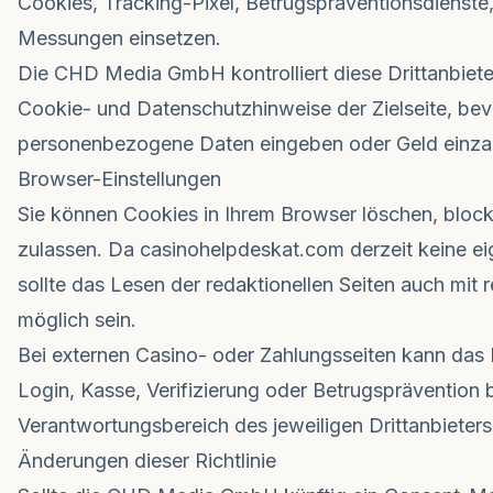
Cookies, Tracking-Pixel, Betrugspräventionsdienste,
Messungen einsetzen.
Die CHD Media GmbH kontrolliert diese Drittanbieter
Cookie- und Datenschutzhinweise der Zielseite, bevor
personenbezogene Daten eingeben oder Geld einza
Browser-Einstellungen
Sie können Cookies in Ihrem Browser löschen, block
zulassen. Da casinohelpdeskat.com derzeit keine ei
sollte das Lesen der redaktionellen Seiten auch mit 
möglich sein.
Bei externen Casino- oder Zahlungsseiten kann das
Login, Kasse, Verifizierung oder Betrugsprävention 
Verantwortungsbereich des jeweiligen Drittanbieters
Änderungen dieser Richtlinie