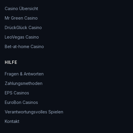
Casino Übersicht
Mr Green Casino
DrückGlück Casino
LeoVegas Casino
Bet-at-home Casino
HILFE
Fragen & Antworten
Zahlungsmethoden
EPS Casinos
EuroBon Casinos
Verantwortungsvolles Spielen
Kontakt