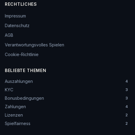
RECHTLICHES
Impressum
Datenschutz
AGB
Verantwortungsvolles Spielen
Cookie-Richtlinie
BELIEBTE THEMEN
Auszahlungen
4
KYC
3
Bonusbedingungen
3
Zahlungen
4
Lizenzen
2
Spielfairness
2