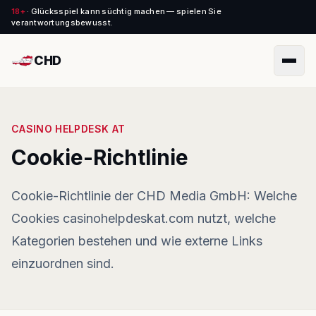
18+
·
Glücksspiel kann süchtig machen — spielen Sie
verantwortungsbewusst.
CHD
Menü
CASINO HELPDESK AT
Cookie-Richtlinie
Cookie-Richtlinie der CHD Media GmbH: Welche
Cookies casinohelpdeskat.com nutzt, welche
Kategorien bestehen und wie externe Links
einzuordnen sind.