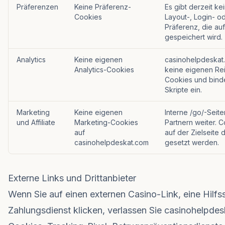
Präferenzen
Keine Präferenz-
Es gibt derzeit ke
Cookies
Layout-, Login- o
Präferenz, die au
gespeichert wird.
Analytics
Keine eigenen
casinohelpdeskat.
Analytics-Cookies
keine eigenen Re
Cookies und binde
Skripte ein.
Marketing
Keine eigenen
Interne /go/-Seite
und Affiliate
Marketing-Cookies
Partnern weiter. 
auf
auf der Zielseite 
casinohelpdeskat.com
gesetzt werden.
Externe Links und Drittanbieter
Wenn Sie auf einen externen Casino-Link, eine Hilfs
Zahlungsdienst klicken, verlassen Sie casinohelpdes