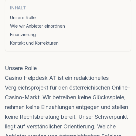
INHALT
Unsere Rolle
Wie wir Anbieter einordnen
Finanzierung
Kontakt und Korrekturen
Unsere Rolle
Casino Helpdesk AT ist ein redaktionelles
Vergleichsprojekt für den österreichischen Online-
Casino-Markt. Wir betreiben keine Glücksspiele,
nehmen keine Einzahlungen entgegen und stellen
keine Rechtsberatung bereit. Unser Schwerpunkt
liegt auf verständlicher Orientierung: Welche