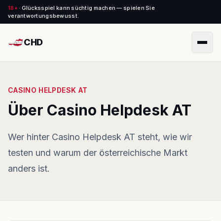
18+
·
Glücksspiel kann süchtig machen — spielen Sie
verantwortungsbewusst.
CHD
Menü
CASINO HELPDESK AT
Über Casino Helpdesk AT
Wer hinter Casino Helpdesk AT steht, wie wir
testen und warum der österreichische Markt
anders ist.