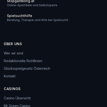
Stopgambling.at
Online-Sperrdatei und Selbstsperre
Spielsuchthilfe
Beratung, Therapie und Hilfe bei Spielsucht
ÜBER UNS
Wer wir sind
Redaktionelle Richtlinien
Glücksspielgesetz Österreich
Kontakt
CASINOS
Casino Übersicht
Mr Green Casino