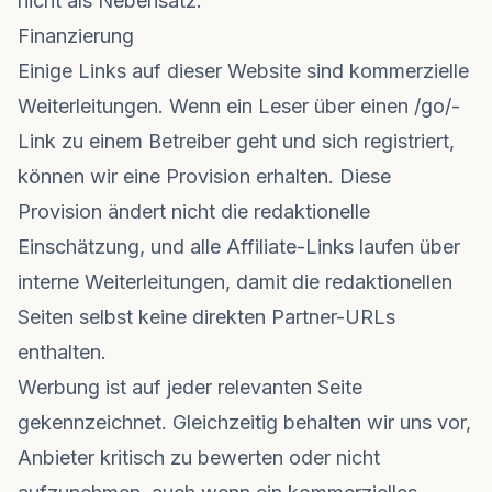
nicht als Nebensatz.
Finanzierung
Einige Links auf dieser Website sind kommerzielle
Weiterleitungen. Wenn ein Leser über einen /go/-
Link zu einem Betreiber geht und sich registriert,
können wir eine Provision erhalten. Diese
Provision ändert nicht die redaktionelle
Einschätzung, und alle Affiliate-Links laufen über
interne Weiterleitungen, damit die redaktionellen
Seiten selbst keine direkten Partner-URLs
enthalten.
Werbung ist auf jeder relevanten Seite
gekennzeichnet. Gleichzeitig behalten wir uns vor,
Anbieter kritisch zu bewerten oder nicht