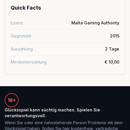
Quick Facts
Lizenz
Malta Gaming Authority
Gegründet
2015
Auszahlung
2 Tage
Mindesteinzahlung
€ 10,00
18+
Glücksspiel kann süchtig machen. Spielen Sie
verantwortungsvoll.
Wenn Sie oder eine nahestehende Person Probleme mit dem
Glücksspiel haben, finden Sie hier kostenfreie, vertrauliche