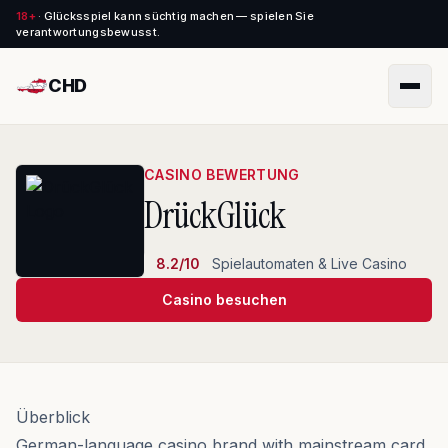
18+
·
Glücksspiel kann süchtig machen — spielen Sie
verantwortungsbewusst.
CHD
Menü
CASINO BEWERTUNG
DrückGlück
8.2/10
Spielautomaten & Live Casino
Casino besuchen
Überblick
German-language casino brand with mainstream card