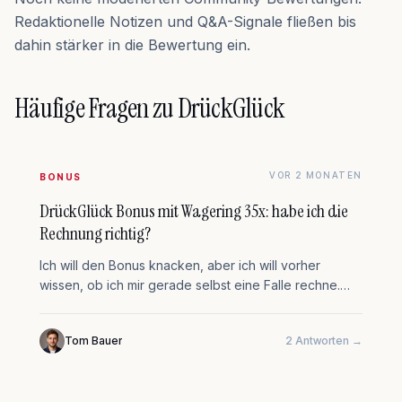
Redaktionelle Notizen und Q&A-Signale fließen bis
dahin stärker in die Bewertung ein.
Häufige Fragen zu DrückGlück
VOR 2 MONATEN
BONUS
DrückGlück Bonus mit Wagering 35x: habe ich die
Rechnung richtig?
Ich will den Bonus knacken, aber ich will vorher
wissen, ob ich mir gerade selbst eine Falle rechne.
Beispiel: 100 Euro Einzahlung, 100 Euro Bonus,
Wagering 35x. Wenn es auf Bonus…
Tom Bauer
2 Antworten →