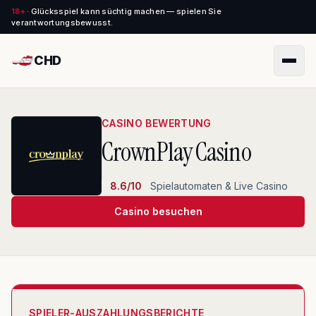
18+
·
Glücksspiel kann süchtig machen — spielen Sie
verantwortungsbewusst.
CHD
Menü
CASINO BEWERTUNG
CrownPlay Casino
8.6/10
Spielautomaten & Live Casino
Casino besuchen
SPIELER-AUSZAHLUNGSBERICHTE