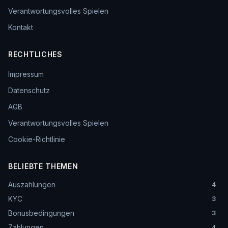
Verantwortungsvolles Spielen
Kontakt
RECHTLICHES
Impressum
Datenschutz
AGB
Verantwortungsvolles Spielen
Cookie-Richtlinie
BELIEBTE THEMEN
Auszahlungen
4
KYC
3
Bonusbedingungen
3
Zahlungen
4