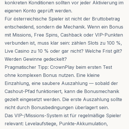
konkreten Konditionen sollten vor jeder Aktivierung im
eigenen Konto geprüft werden.
Für österreichische Spieler ist nicht der Bruttobetrag
entscheidend, sondern die Mechanik. Wenn ein Bonus
mit Missions, Free Spins, Cashback oder VIP-Punkten
verbunden ist, muss klar sein: zählen Slots zu 100 %,
Live Casino zu 10 % oder gar nicht? Welche Frist gilt?
Werden Gewinne gedeckelt?
Pragmatischer Tipp: CrownPlay beim ersten Test
ohne komplexen Bonus nutzen. Eine kleine
Einzahlung, eine saubere Auszahlung — sobald der
Cashout-Pfad funktioniert, kann die Bonusmechanik
gezielt eingesetzt werden. Die erste Auszahlung sollte
nicht durch Bonusbedingungen überlagert sein.
Das VIP-/Missions-System ist für regelmäßige Spieler
relevant: Levelaufstiege, Punkte-Akkumulation,