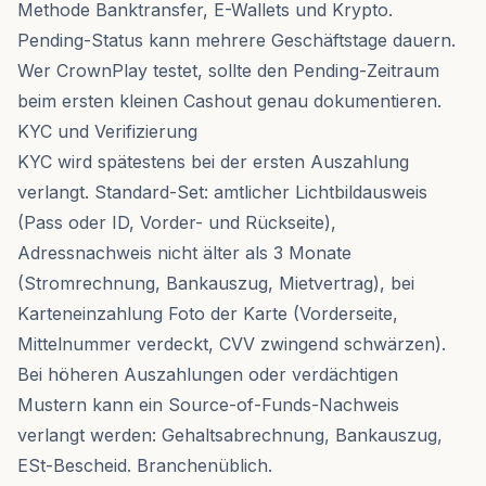
Methode Banktransfer, E-Wallets und Krypto.
Pending-Status kann mehrere Geschäftstage dauern.
Wer CrownPlay testet, sollte den Pending-Zeitraum
beim ersten kleinen Cashout genau dokumentieren.
KYC und Verifizierung
KYC wird spätestens bei der ersten Auszahlung
verlangt. Standard-Set: amtlicher Lichtbildausweis
(Pass oder ID, Vorder- und Rückseite),
Adressnachweis nicht älter als 3 Monate
(Stromrechnung, Bankauszug, Mietvertrag), bei
Karteneinzahlung Foto der Karte (Vorderseite,
Mittelnummer verdeckt, CVV zwingend schwärzen).
Bei höheren Auszahlungen oder verdächtigen
Mustern kann ein Source-of-Funds-Nachweis
verlangt werden: Gehaltsabrechnung, Bankauszug,
ESt-Bescheid. Branchenüblich.