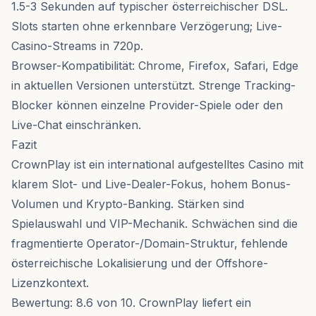
1.5-3 Sekunden auf typischer österreichischer DSL.
Slots starten ohne erkennbare Verzögerung; Live-
Casino-Streams in 720p.
Browser-Kompatibilität: Chrome, Firefox, Safari, Edge
in aktuellen Versionen unterstützt. Strenge Tracking-
Blocker können einzelne Provider-Spiele oder den
Live-Chat einschränken.
Fazit
CrownPlay ist ein international aufgestelltes Casino mit
klarem Slot- und Live-Dealer-Fokus, hohem Bonus-
Volumen und Krypto-Banking. Stärken sind
Spielauswahl und VIP-Mechanik. Schwächen sind die
fragmentierte Operator-/Domain-Struktur, fehlende
österreichische Lokalisierung und der Offshore-
Lizenzkontext.
Bewertung: 8.6 von 10. CrownPlay liefert ein