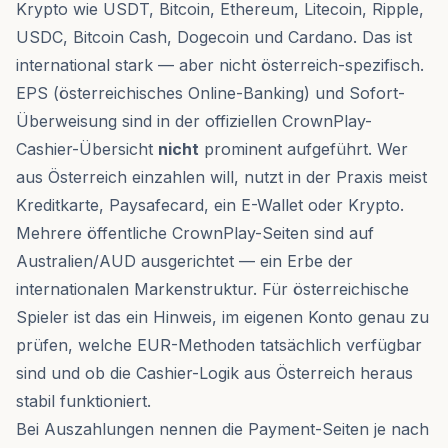
Krypto wie USDT, Bitcoin, Ethereum, Litecoin, Ripple,
USDC, Bitcoin Cash, Dogecoin und Cardano. Das ist
international stark — aber nicht österreich-spezifisch.
EPS (österreichisches Online-Banking) und Sofort-
Überweisung sind in der offiziellen CrownPlay-
Cashier-Übersicht
nicht
prominent aufgeführt. Wer
aus Österreich einzahlen will, nutzt in der Praxis meist
Kreditkarte, Paysafecard, ein E-Wallet oder Krypto.
Mehrere öffentliche CrownPlay-Seiten sind auf
Australien/AUD ausgerichtet — ein Erbe der
internationalen Markenstruktur. Für österreichische
Spieler ist das ein Hinweis, im eigenen Konto genau zu
prüfen, welche EUR-Methoden tatsächlich verfügbar
sind und ob die Cashier-Logik aus Österreich heraus
stabil funktioniert.
Bei Auszahlungen nennen die Payment-Seiten je nach