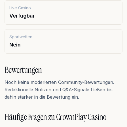
Live Casino
Verfügbar
Sportwetten
Nein
Bewertungen
Noch keine moderierten Community-Bewertungen.
Redaktionelle Notizen und Q&A-Signale fließen bis
dahin stärker in die Bewertung ein.
Häufige Fragen zu CrownPlay Casino