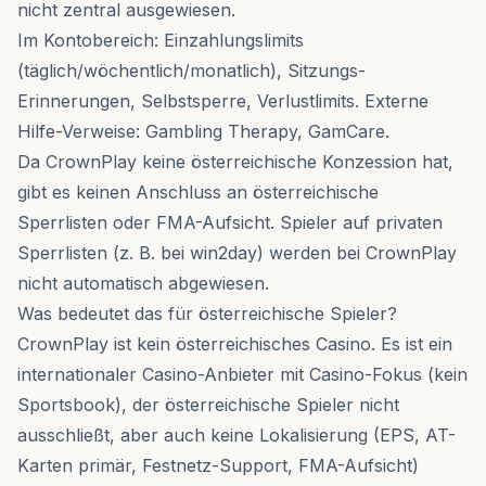
nicht zentral ausgewiesen.
Im Kontobereich: Einzahlungslimits
(täglich/wöchentlich/monatlich), Sitzungs-
Erinnerungen, Selbstsperre, Verlustlimits. Externe
Hilfe-Verweise: Gambling Therapy, GamCare.
Da CrownPlay keine österreichische Konzession hat,
gibt es keinen Anschluss an österreichische
Sperrlisten oder FMA-Aufsicht. Spieler auf privaten
Sperrlisten (z. B. bei win2day) werden bei CrownPlay
nicht automatisch abgewiesen.
Was bedeutet das für österreichische Spieler?
CrownPlay ist kein österreichisches Casino. Es ist ein
internationaler Casino-Anbieter mit Casino-Fokus (kein
Sportsbook), der österreichische Spieler nicht
ausschließt, aber auch keine Lokalisierung (EPS, AT-
Karten primär, Festnetz-Support, FMA-Aufsicht)