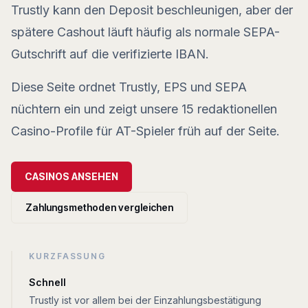
Trustly kann den Deposit beschleunigen, aber der
spätere Cashout läuft häufig als normale SEPA-
Gutschrift auf die verifizierte IBAN.
Diese Seite ordnet Trustly, EPS und SEPA
nüchtern ein und zeigt unsere 15 redaktionellen
Casino-Profile für AT-Spieler früh auf der Seite.
CASINOS ANSEHEN
Zahlungsmethoden vergleichen
KURZFASSUNG
Schnell
Trustly ist vor allem bei der Einzahlungsbestätigung