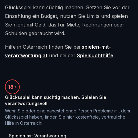
Glücksspiel kann süchtig machen. Setzen Sie vor der
Einzahlung ein Budget, nutzen Sie Limits und spielen
Sie nicht mit Geld, das für Miete, Rechnungen oder
Schulden gebraucht wird.
Hilfe in Österreich finden Sie bei
spielen-mit-
verantwortung.at
und bei der
Spielsuchthilfe
.
18+
Glücksspiel kann süchtig machen. Spielen Sie
verantwortungsvoll.
Wenn Sie oder eine nahestehende Person Probleme mit dem
Glücksspiel haben, finden Sie hier kostenfreie, vertrauliche
Hilfe in Österreich:
Spielen mit Verantwortung