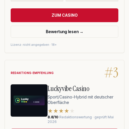
ZUM CASINO
Bewertung lesen →
Lizenz: nicht angegeben · 18+
#3
REDAKTIONS-EMPFEHLUNG
Luckyvibe Casino
Sport/Casino-Hybrid mit deutscher
Oberfläche
★
★
★
★
★
8.8/10
Redaktionswertung · geprüft Mai
2026