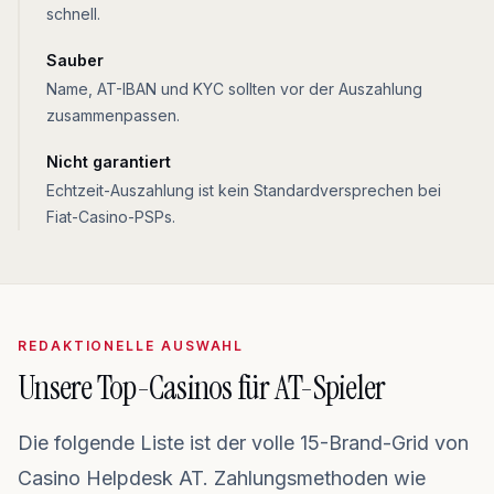
schnell.
Sauber
Name, AT-IBAN und KYC sollten vor der Auszahlung
zusammenpassen.
Nicht garantiert
Echtzeit-Auszahlung ist kein Standardversprechen bei
Fiat-Casino-PSPs.
REDAKTIONELLE AUSWAHL
Unsere Top-Casinos für AT-Spieler
Die folgende Liste ist der volle 15-Brand-Grid von
Casino Helpdesk AT. Zahlungsmethoden wie