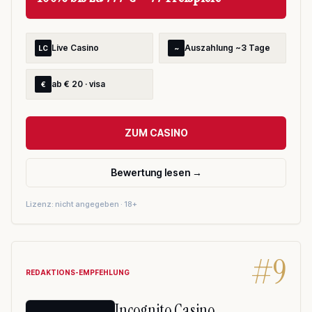
Live Casino
Auszahlung ~3 Tage
LC
~
ab € 20 · visa
€
ZUM CASINO
Bewertung lesen →
Lizenz: nicht angegeben · 18+
#9
REDAKTIONS-EMPFEHLUNG
Incognito Casino