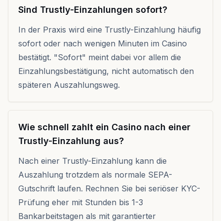
Sind Trustly-Einzahlungen sofort?
In der Praxis wird eine Trustly-Einzahlung häufig
sofort oder nach wenigen Minuten im Casino
bestätigt. "Sofort" meint dabei vor allem die
Einzahlungsbestätigung, nicht automatisch den
späteren Auszahlungsweg.
Wie schnell zahlt ein Casino nach einer
Trustly-Einzahlung aus?
Nach einer Trustly-Einzahlung kann die
Auszahlung trotzdem als normale SEPA-
Gutschrift laufen. Rechnen Sie bei seriöser KYC-
Prüfung eher mit Stunden bis 1-3
Bankarbeitstagen als mit garantierter