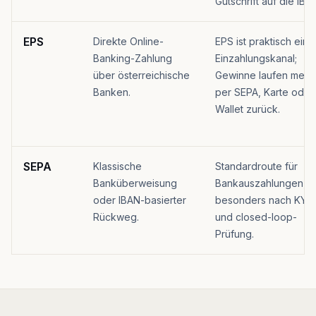
Gutschrift auf die IBA
EPS
Direkte Online-
EPS ist praktisch ein
Banking-Zahlung
Einzahlungskanal;
über österreichische
Gewinne laufen meist
Banken.
per SEPA, Karte oder
Wallet zurück.
SEPA
Klassische
Standardroute für
Banküberweisung
Bankauszahlungen,
oder IBAN-basierter
besonders nach KYC
Rückweg.
und closed-loop-
Prüfung.