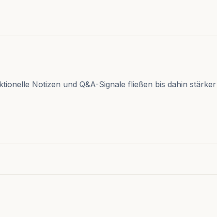
nelle Notizen und Q&A-Signale fließen bis dahin stärker 