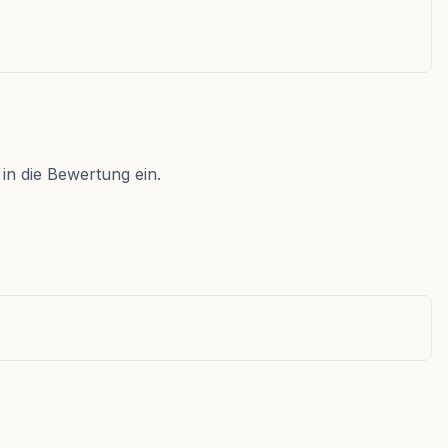
in die Bewertung ein.