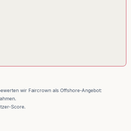
 bewerten wir Faircrown als Offshore-Angebot:
Rahmen.
utzer-Score.