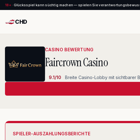
18+
·
Glücksspiel kann süchtig machen — spielen Sie verantwortungsbewus
CHD
CASINO BEWERTUNG
Faircrown Casino
9.1/10
Breite Casino-Lobby mit sichtbarer
SPIELER-AUSZAHLUNGSBERICHTE