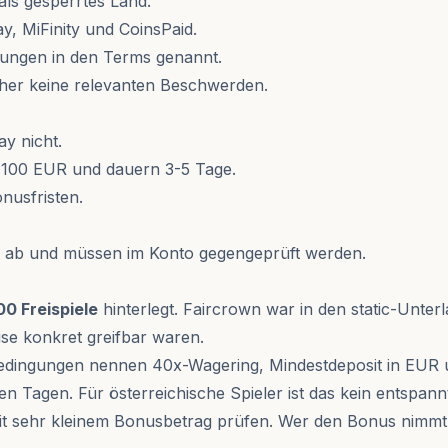
 als gesperrtes Land.
y, MiFinity und CoinsPaid.
rungen in den Terms genannt.
isher keine relevanten Beschwerden.
ay nicht.
 100 EUR und dauern 3-5 Tage.
nusfristen.
n ab und müssen im Konto gegengeprüft werden.
00 Freispiele
hinterlegt. Faircrown war in den static-Unte
se konkret greifbar waren.
bedingungen nennen 40x-Wagering, Mindestdeposit in EUR un
en Tagen. Für österreichische Spieler ist das kein entspan
t sehr kleinem Bonusbetrag prüfen. Wer den Bonus nimmt,