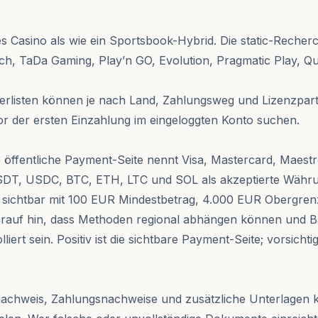
es Casino als wie ein Sportsbook-Hybrid. Die static-Recherc
tech, TaDa Gaming, Play’n GO, Evolution, Pragmatic Play, 
iderlisten können je nach Land, Zahlungsweg und Lizenzpa
 vor der ersten Einzahlung im eingeloggten Konto suchen.
e öffentliche Payment-Seite nennt Visa, Mastercard, Maestr
, USDC, BTC, ETH, LTC und SOL als akzeptierte Währung
t sichtbar mit 100 EUR Mindestbetrag, 4.000 EUR Obergren
t darauf hin, dass Methoden regional abhängen können und
liert sein. Positiv ist die sichtbare Payment-Seite; vorsich
nachweis, Zahlungsnachweise und zusätzliche Unterlagen k