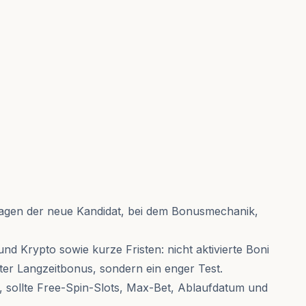
rlagen der neue Kandidat, bei dem Bonusmechanik,
d Krypto sowie kurze Fristen: nicht aktivierte Boni
nter Langzeitbonus, sondern ein enger Test.
 sollte Free-Spin-Slots, Max-Bet, Ablaufdatum und