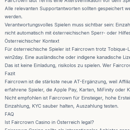
Faircrown laut Terms eine Altersverifikation vor dem Sp
Alle relevanten Supportantworten sollten gespeichert w
werden.
Verantwortungsvolles Spielen muss sichtbar sein: Einzahlu
nicht automatisch mit österreichischen Sperr- oder Hilfe
Österreichischer Kontext
Für österreichische Spieler ist Faircrown trotz Tobique-
win2day. Eine ausländische oder indigene kanadische Liz
Das ist keine Einladung, risikolos zu spielen. Wer Fairc
Fazit
Faircrown ist die stärkste neue AT-Ergänzung, weil Affil
erfahrene Spieler, die Apple Pay, Karten, MiFinity oder 
Nicht empfohlen ist Faircrown für Einsteiger, hohe Erstei
Einzahlung, KYC sauber halten, Auszahlung testen.
FAQ
Ist Faircrown Casino in Österreich legal?