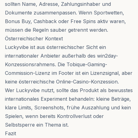
sollten Name, Adresse, Zahlungsinhaber und
Dokumente zusammenpassen. Wenn Sportwetten,
Bonus Buy, Cashback oder Free Spins aktiv waren,
müssen die Regeln sauber getrennt werden.
Österreichischer Kontext
Luckyvibe ist aus österreichischer Sicht ein
internationaler Anbieter außerhalb des win2day-
Konzessionsrahmens. Die Tobique-Gaming-
Commission-Lizenz im Footer ist ein Lizenzsignal, aber
keine österreichische Online-Casino-Konzession.
Wer Luckyvibe nutzt, sollte das Produkt als bewusstes
internationales Experiment behandeln: kleine Beträge,
klare Limits, Screenshots, frühe Auszahlung und kein
Spielen, wenn bereits Kontrollverlust oder
Selbstsperre ein Thema ist.
Fazit