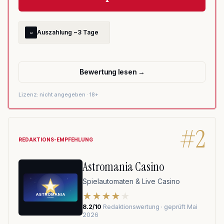
Auszahlung ~3 Tage
~
Bewertung lesen →
Lizenz: nicht angegeben · 18+
#2
REDAKTIONS-EMPFEHLUNG
Astromania Casino
Spielautomaten & Live Casino
★
★
★
★
★
8.2/10
Redaktionswertung · geprüft Mai
2026