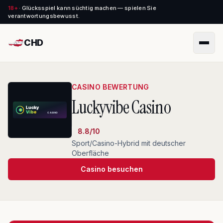
18+
·
Glücksspiel kann süchtig machen — spielen Sie
verantwortungsbewusst.
CHD
Menü
CASINO BEWERTUNG
Luckyvibe Casino
8.8/10
Sport/Casino-Hybrid mit deutscher
Oberfläche
Casino besuchen