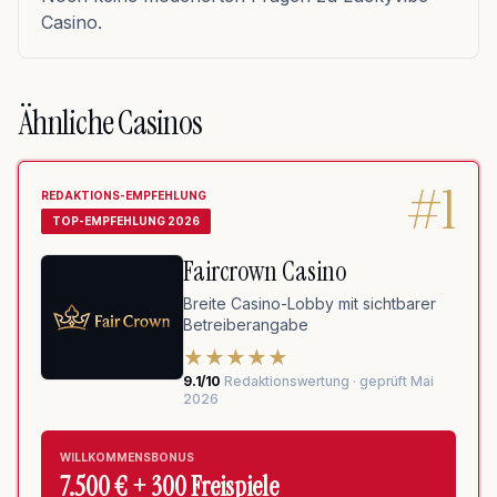
Casino.
Ähnliche Casinos
#1
REDAKTIONS-EMPFEHLUNG
TOP-EMPFEHLUNG 2026
Faircrown Casino
Breite Casino-Lobby mit sichtbarer
Betreiberangabe
★
★
★
★
★
9.1/10
Redaktionswertung · geprüft Mai
2026
WILLKOMMENSBONUS
7.500 € + 300 Freispiele