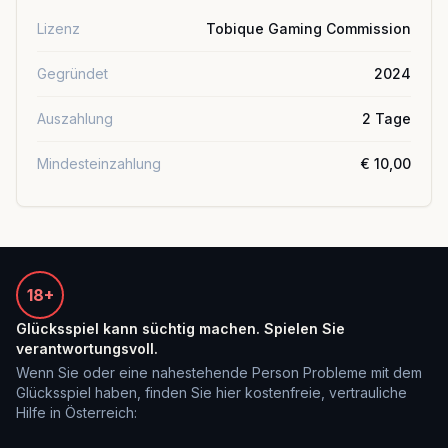
Lizenz
Tobique Gaming Commission
Gegründet
2024
Auszahlung
2 Tage
Mindesteinzahlung
€ 10,00
18+
Glücksspiel kann süchtig machen. Spielen Sie
verantwortungsvoll.
Wenn Sie oder eine nahestehende Person Probleme mit dem
Glücksspiel haben, finden Sie hier kostenfreie, vertrauliche
Hilfe in Österreich: