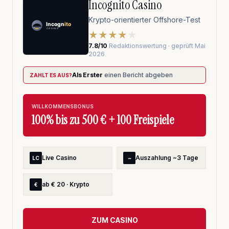
Incognito Casino
Krypto-orientierter Offshore-Test
★
★
★
★
★
7.8/10
Redaktionswertung · geprüft Mai
2026
Als Erster
einen Bericht abgeben
ZAHLT ES AUS?
WILLKOMMENSBONUS
100% bis zu 500 € + 100 Freispiele
Live Casino
Auszahlung ~3 Tage
LC
~
ab € 20 · Krypto
€
ZUM CASINO