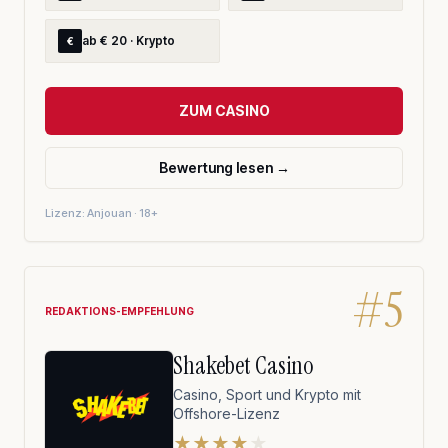
ab € 20 · Krypto
€
ZUM CASINO
Bewertung lesen →
Lizenz: Anjouan · 18+
#5
REDAKTIONS-EMPFEHLUNG
Shakebet Casino
Casino, Sport und Krypto mit
Offshore-Lizenz
★
★
★
★
★