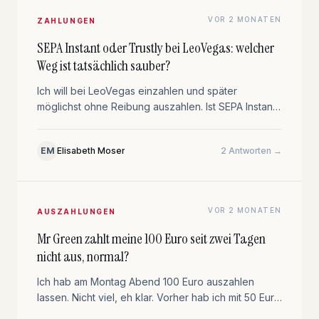
VOR 2 MONATEN
ZAHLUNGEN
SEPA Instant oder Trustly bei LeoVegas: welcher
Weg ist tatsächlich sauber?
Ich will bei LeoVegas einzahlen und später
möglichst ohne Reibung auszahlen. Ist SEPA Instant
oder Trustly aus österreichischer Sicht der bessere
Weg?
EM
Elisabeth Moser
2 Antworten →
VOR 2 MONATEN
AUSZAHLUNGEN
Mr Green zahlt meine 100 Euro seit zwei Tagen
nicht aus, normal?
Ich hab am Montag Abend 100 Euro auszahlen
lassen. Nicht viel, eh klar. Vorher hab ich mit 50 Euro
eingezahlt, ein paar Slots gespielt und dann war ich