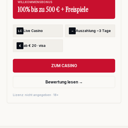
WILLKOMMENSBONUS
100% bis zu 500 € + Freispiele
Live Casino
Auszahlung ~3 Tage
LC
~
ab € 20 · visa
€
ZUM CASINO
Bewertung lesen →
Lizenz: nicht angegeben · 18+