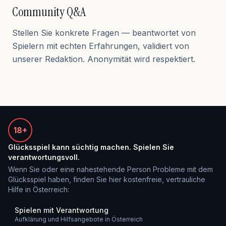
Community Q&A
Stellen Sie konkrete Fragen — beantwortet von
Spielern mit echten Erfahrungen, validiert von
unserer Redaktion. Anonymität wird respektiert.
18+
Glücksspiel kann süchtig machen. Spielen Sie
verantwortungsvoll.
Wenn Sie oder eine nahestehende Person Probleme mit dem
Glücksspiel haben, finden Sie hier kostenfreie, vertrauliche
Hilfe in Österreich:
Spielen mit Verantwortung
Aufklärung und Hilfsangebote in Österreich