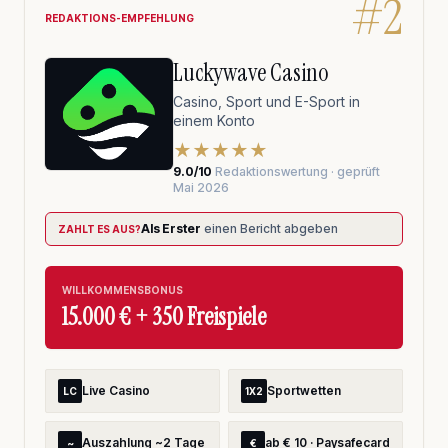
#2
REDAKTIONS-EMPFEHLUNG
Luckywave Casino
Casino, Sport und E-Sport in
einem Konto
★
★
★
★
★
9.0/10
Redaktionswertung · geprüft
Mai 2026
Als Erster
einen Bericht abgeben
ZAHLT ES AUS?
WILLKOMMENSBONUS
15.000 € + 350 Freispiele
Live Casino
Sportwetten
LC
1X2
Auszahlung ~2 Tage
ab € 10 · Paysafecard
~
€