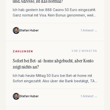
und Adresse, ist das normal?
Ich hab gestern bei 888 Casino 50 Euro eingezahlt.
Ganz normal mit Visa. Kein Bonus genommen, weil
ich mich mit den Bedingungen ned auskenn und
keine Lust auf Ärger hab. Ich hab...
Stefan Huber
1 Antwort →
VOR 2 MONATEN
ZAHLUNGEN
Sofort bei Bet-at-home abgebucht, aber Konto
zeigt nichts an?
Ich hab heute Mittag 50 Euro bei Bet-at-home mit
Sofort eingezahlt. Also über die Bank bestätigt, TAN
eingegeben, alles grün. Auf meinem Bankkonto ist
es als vorgemerkt sichtbar...
Stefan Huber
1 Antwort →