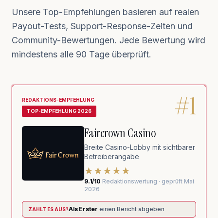
Unsere Top-Empfehlungen basieren auf realen
Payout-Tests, Support-Response-Zeiten und
Community-Bewertungen. Jede Bewertung wird
mindestens alle 90 Tage überprüft.
#1
REDAKTIONS-EMPFEHLUNG
TOP-EMPFEHLUNG 2026
Faircrown Casino
Breite Casino-Lobby mit sichtbarer
Betreiberangabe
★
★
★
★
★
9.1/10
Redaktionswertung · geprüft Mai
2026
Als Erster
einen Bericht abgeben
ZAHLT ES AUS?