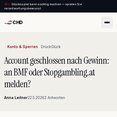
18+
·
Glücksspiel kann süchtig machen — spielen Sie
verantwortungsbewusst.
CHD
Menü
Konto & Sperren
DrückGlück
Account geschlossen nach Gewinn:
an BMF oder Stopgambling.at
melden?
Anna Leitner
22.5.2026
2 Antworten