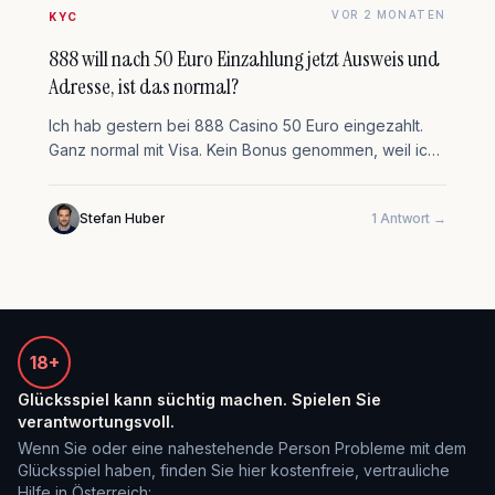
VOR 2 MONATEN
KYC
888 will nach 50 Euro Einzahlung jetzt Ausweis und
Adresse, ist das normal?
Ich hab gestern bei 888 Casino 50 Euro eingezahlt.
Ganz normal mit Visa. Kein Bonus genommen, weil ich
mich mit den Bed…
Stefan Huber
1 Antwort →
18+
Glücksspiel kann süchtig machen. Spielen Sie
verantwortungsvoll.
Wenn Sie oder eine nahestehende Person Probleme mit dem
Glücksspiel haben, finden Sie hier kostenfreie, vertrauliche
Hilfe in Österreich: