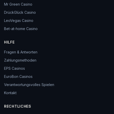
Mr Green Casino
DrückGlück Casino
LeoVegas Casino
Bet-at-home Casino
HILFE
Fragen & Antworten
Zahlungsmethoden
EPS Casinos
EuroBon Casinos
Verantwortungsvolles Spielen
Kontakt
RECHTLICHES