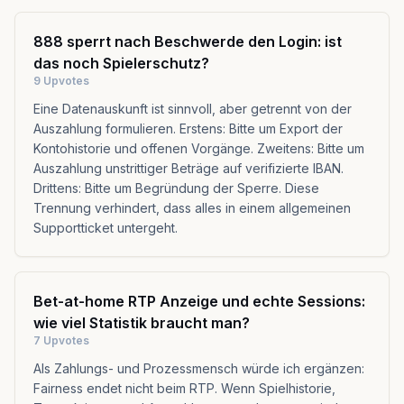
888 sperrt nach Beschwerde den Login: ist
das noch Spielerschutz?
9 Upvotes
Eine Datenauskunft ist sinnvoll, aber getrennt von der
Auszahlung formulieren. Erstens: Bitte um Export der
Kontohistorie und offenen Vorgänge. Zweitens: Bitte um
Auszahlung unstrittiger Beträge auf verifizierte IBAN.
Drittens: Bitte um Begründung der Sperre. Diese
Trennung verhindert, dass alles in einem allgemeinen
Supportticket untergeht.
Bet-at-home RTP Anzeige und echte Sessions:
wie viel Statistik braucht man?
7 Upvotes
Als Zahlungs- und Prozessmensch würde ich ergänzen:
Fairness endet nicht beim RTP. Wenn Spielhistorie,