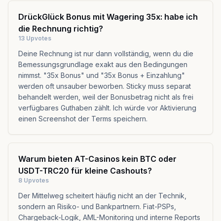
DrückGlück Bonus mit Wagering 35x: habe ich
die Rechnung richtig?
13 Upvotes
Deine Rechnung ist nur dann vollständig, wenn du die
Bemessungsgrundlage exakt aus den Bedingungen
nimmst. "35x Bonus" und "35x Bonus + Einzahlung"
werden oft unsauber beworben. Sticky muss separat
behandelt werden, weil der Bonusbetrag nicht als frei
verfügbares Guthaben zählt. Ich würde vor Aktivierung
einen Screenshot der Terms speichern.
Warum bieten AT-Casinos kein BTC oder
USDT-TRC20 für kleine Cashouts?
8 Upvotes
Der Mittelweg scheitert häufig nicht an der Technik,
sondern an Risiko- und Bankpartnern. Fiat-PSPs,
Chargeback-Logik, AML-Monitoring und interne Reports