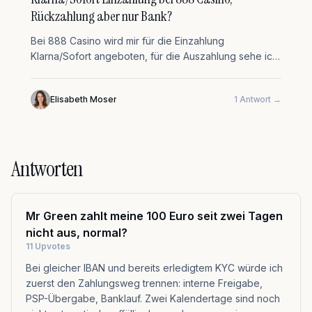
Rückzahlung aber nur Bank?
Bei 888 Casino wird mir für die Einzahlung
Klarna/Sofort angeboten, für die Auszahlung sehe ich
nach dem Login aber primär Banktransfer. Das ist nicht
dramatisch, aber es ist unsa…
Elisabeth Moser
1 Antwort →
Antworten
Mr Green zahlt meine 100 Euro seit zwei Tagen
nicht aus, normal?
11 Upvotes
Bei gleicher IBAN und bereits erledigtem KYC würde ich
zuerst den Zahlungsweg trennen: interne Freigabe,
PSP-Übergabe, Banklauf. Zwei Kalendertage sind noch