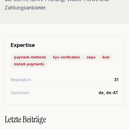
Zahlungsanbieter.
Expertise
payment-methods
kyc-verification
sepa
iban
instant-payments
Reputation
31
Sprachen
de, de-AT
Letzte Beiträge