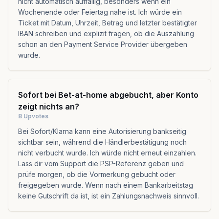
nicht automatisch auffällig, besonders wenn ein
Wochenende oder Feiertag nahe ist. Ich würde ein
Ticket mit Datum, Uhrzeit, Betrag und letzter bestätigter
IBAN schreiben und explizit fragen, ob die Auszahlung
schon an den Payment Service Provider übergeben
wurde.
Sofort bei Bet-at-home abgebucht, aber Konto
zeigt nichts an?
8 Upvotes
Bei Sofort/Klarna kann eine Autorisierung bankseitig
sichtbar sein, während die Händlerbestätigung noch
nicht verbucht wurde. Ich würde nicht erneut einzahlen.
Lass dir vom Support die PSP-Referenz geben und
prüfe morgen, ob die Vormerkung gebucht oder
freigegeben wurde. Wenn nach einem Bankarbeitstag
keine Gutschrift da ist, ist ein Zahlungsnachweis sinnvoll.