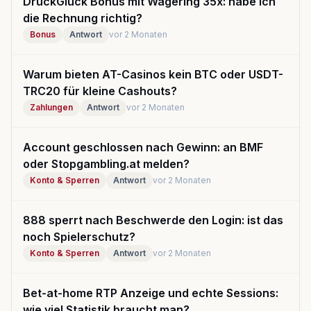
DrückGlück Bonus mit Wagering 35x: habe ich
die Rechnung richtig?
Bonus
Antwort
vor 2 Monaten
Warum bieten AT-Casinos kein BTC oder USDT-
TRC20 für kleine Cashouts?
Zahlungen
Antwort
vor 2 Monaten
Account geschlossen nach Gewinn: an BMF
oder Stopgambling.at melden?
Konto & Sperren
Antwort
vor 2 Monaten
888 sperrt nach Beschwerde den Login: ist das
noch Spielerschutz?
Konto & Sperren
Antwort
vor 2 Monaten
Bet-at-home RTP Anzeige und echte Sessions:
wie viel Statistik braucht man?