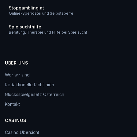
Stopgambling.at
Online-Sperrdatei und Selbstsperre
Spielsuchthilfe
Beratung, Therapie und Hilfe bei Spielsucht
ÜBER UNS
Wer wir sind
Redaktionelle Richtlinien
Glücksspielgesetz Österreich
Kontakt
CASINOS
Casino Übersicht