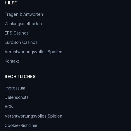
HILFE
Fragen & Antworten
Zahlungsmethoden
EPS Casinos
EuroBon Casinos
Verantwortungsvolles Spielen
Kontakt
RECHTLICHES
Impressum
Datenschutz
AGB
Verantwortungsvolles Spielen
Cookie-Richtlinie