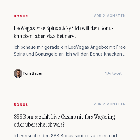
VOR 2 MONATEN
BONUS
LeoVegas Free Spins sticky? Ich will den Bonus
knacken, aber Max Bet nervt
Ich schaue mir gerade ein LeoVegas Angebot mit Free
Spins und Bonusgeld an. Ich will den Bonus knacken,
aber nur, wenn …
Tom Bauer
1 Antwort →
VOR 2 MONATEN
BONUS
888 Bonus: zählt Live Casino nie fürs Wagering
oder übersehe ich was?
Ich versuche den 888 Bonus sauber zu lesen und