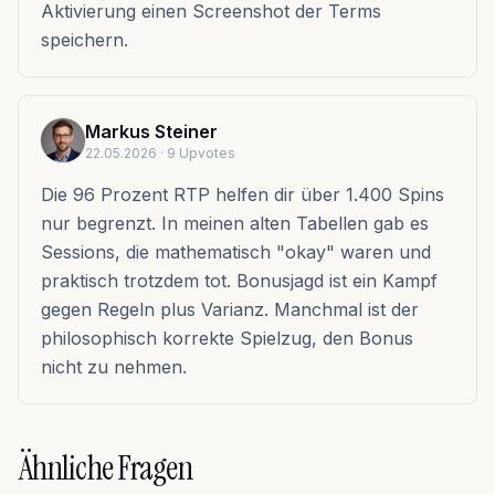
Aktivierung einen Screenshot der Terms
speichern.
Markus Steiner
22.05.2026
· 9 Upvotes
Die 96 Prozent RTP helfen dir über 1.400 Spins
nur begrenzt. In meinen alten Tabellen gab es
Sessions, die mathematisch "okay" waren und
praktisch trotzdem tot. Bonusjagd ist ein Kampf
gegen Regeln plus Varianz. Manchmal ist der
philosophisch korrekte Spielzug, den Bonus
nicht zu nehmen.
Ähnliche Fragen