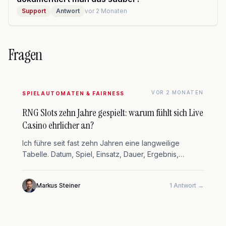
Support
Antwort
vor 2 Monaten
Fragen
VOR 2 MONATEN
SPIELAUTOMATEN & FAIRNESS
RNG Slots zehn Jahre gespielt: warum fühlt sich Live
Casino ehrlicher an?
Ich führe seit fast zehn Jahren eine langweilige
Tabelle. Datum, Spiel, Einsatz, Dauer, Ergebnis,
gefühlte Auffälligkeit. Nicht wissenschaftlich sauber,
aber ehrlich genug, um mic…
Markus Steiner
1 Antwort →