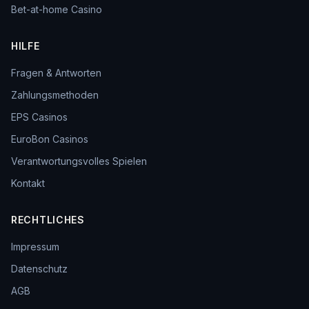
Bet-at-home Casino
HILFE
Fragen & Antworten
Zahlungsmethoden
EPS Casinos
EuroBon Casinos
Verantwortungsvolles Spielen
Kontakt
RECHTLICHES
Impressum
Datenschutz
AGB