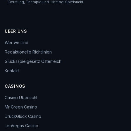
Beratung, Therapie und Hilfe bei Spielsucht
ÜBER UNS
Wer wir sind
Redaktionelle Richtlinien
Glücksspielgesetz Österreich
Kontakt
CASINOS
Casino Übersicht
Mr Green Casino
DrückGlück Casino
LeoVegas Casino