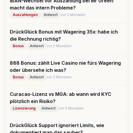
IBAN-Wechsel vor Auszahlung bei Mr Green:
macht das intern Probleme?
Auszahlungen
Antwort
vor 2 Monaten
DrückGlück Bonus mit Wagering 35x: habe ich
die Rechnung richtig?
Bonus
Antwort
vor 2 Monaten
888 Bonus: zählt Live Casino nie fürs Wagering
oder übersehe ich was?
Bonus
Antwort
vor 2 Monaten
Curacao-Lizenz vs MGA: ab wann wird KYC
plötzlich ein Risiko?
Lizenzierung
Antwort
vor 2 Monaten
DrückGlück Support ignoriert Limits, wie
dokumentiert man das sauber?