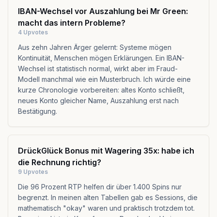
IBAN-Wechsel vor Auszahlung bei Mr Green:
macht das intern Probleme?
4 Upvotes
Aus zehn Jahren Ärger gelernt: Systeme mögen
Kontinuität, Menschen mögen Erklärungen. Ein IBAN-
Wechsel ist statistisch normal, wirkt aber im Fraud-
Modell manchmal wie ein Musterbruch. Ich würde eine
kurze Chronologie vorbereiten: altes Konto schließt,
neues Konto gleicher Name, Auszahlung erst nach
Bestätigung.
DrückGlück Bonus mit Wagering 35x: habe ich
die Rechnung richtig?
9 Upvotes
Die 96 Prozent RTP helfen dir über 1.400 Spins nur
begrenzt. In meinen alten Tabellen gab es Sessions, die
mathematisch "okay" waren und praktisch trotzdem tot.