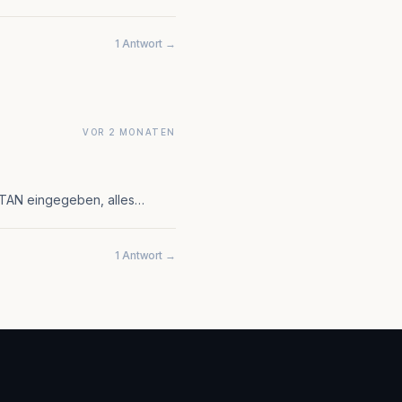
1 Antwort →
VOR 2 MONATEN
, TAN eingegeben, alles…
1 Antwort →