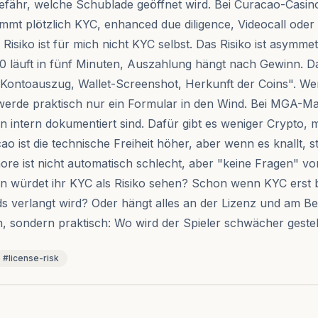
fähr, welche Schublade geöffnet wird. Bei Curacao-Casinos
mmt plötzlich KYC, enhanced due diligence, Videocall oder
Risiko ist für mich nicht KYC selbst. Das Risiko ist asymme
läuft in fünf Minuten, Auszahlung hängt nach Gewinn. Da
te Kontoauszug, Wallet-Screenshot, Herkunft der Coins". W
hwerde praktisch nur ein Formular in den Wind. Bei MGA-Ma
n intern dokumentiert sind. Dafür gibt es weniger Crypto
o ist die technische Freiheit höher, aber wenn es knallt, ste
ore ist nicht automatisch schlecht, aber "keine Fragen" vor
n würdet ihr KYC als Risiko sehen? Schon wenn KYC erst
s verlangt wird? Oder hängt alles an der Lizenz und am B
en, sondern praktisch: Wo wird der Spieler schwächer gestel
#license-risk