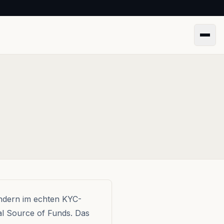
Menü
ndern im echten KYC-
al Source of Funds. Das