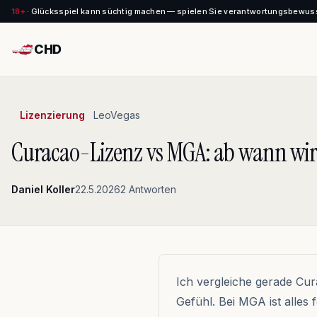
18+
·
Glücksspiel kann süchtig machen — spielen Sie verantwortungsbewus
CHD
Lizenzierung
LeoVegas
Curacao-Lizenz vs MGA: ab wann wird
Daniel Koller
22.5.2026
2 Antworten
Ich vergleiche gerade Cu
Gefühl. Bei MGA ist alle