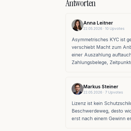
Antworten
Anna Leitner
22.05.2026
· 10 Upvotes
Asymmetrisches KYC ist g
verschiebt Macht zum Anbi
einer Auszahlung auftauch
Zahlungsbelege, Zeitpunkt
Markus Steiner
22.05.2026
· 7 Upvotes
Lizenz ist kein Schutzschi
Beschwerdeweg, desto wichti
erst nach einem Gewinn ent