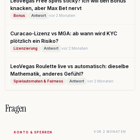
LeoVegas Free Spins sticky? Ich will den Bonus
knacken, aber Max Bet nervt
Bonus
Antwort
vor 2 Monaten
Curacao-Lizenz vs MGA: ab wann wird KYC
plötzlich ein Risiko?
Lizenzierung
Antwort
vor 2 Monaten
LeoVegas Roulette live vs automatisch: dieselbe
Mathematik, anderes Gefühl?
Spielautomaten & Fairness
Antwort
vor 2 Monaten
Fragen
VOR 2 MONATEN
KONTO & SPERREN