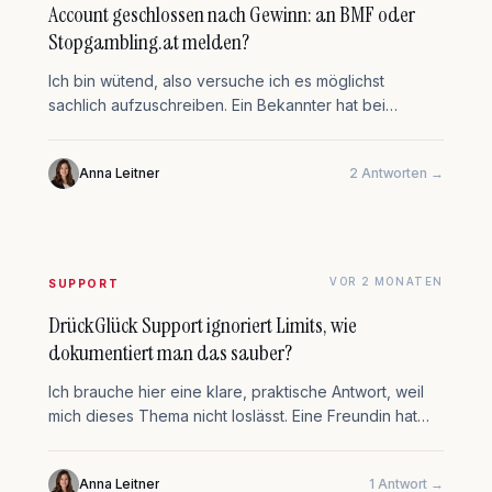
Account geschlossen nach Gewinn: an BMF oder
Stopgambling.at melden?
Ich bin wütend, also versuche ich es möglichst
sachlich aufzuschreiben. Ein Bekannter hat bei
DrückGlück gewonnen, nicht lebensverändernd, aber
genug, dass es weh tut, wenn es blo…
Anna Leitner
2 Antworten →
VOR 2 MONATEN
SUPPORT
DrückGlück Support ignoriert Limits, wie
dokumentiert man das sauber?
Ich brauche hier eine klare, praktische Antwort, weil
mich dieses Thema nicht loslässt. Eine Freundin hat
bei DrückGlück Einzahlungslimits gesetzt. Danach
wollte sie wissen, ob zu…
Anna Leitner
1 Antwort →