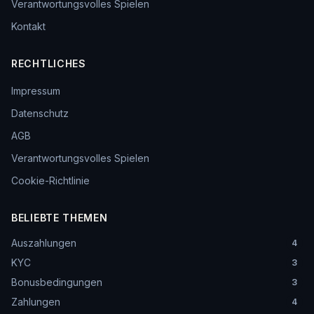
Verantwortungsvolles Spielen
Kontakt
RECHTLICHES
Impressum
Datenschutz
AGB
Verantwortungsvolles Spielen
Cookie-Richtlinie
BELIEBTE THEMEN
Auszahlungen
4
KYC
3
Bonusbedingungen
3
Zahlungen
4