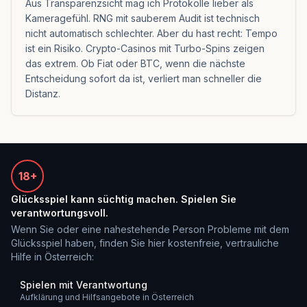
Aus Transparenzsicht mag ich Protokolle lieber als
Kameragefühl. RNG mit sauberem Audit ist technisch
nicht automatisch schlechter. Aber du hast recht: Tempo
ist ein Risiko. Crypto-Casinos mit Turbo-Spins zeigen
das extrem. Ob Fiat oder BTC, wenn die nächste
Entscheidung sofort da ist, verliert man schneller die
Distanz.
18+
Glücksspiel kann süchtig machen. Spielen Sie
verantwortungsvoll.
Wenn Sie oder eine nahestehende Person Probleme mit dem
Glücksspiel haben, finden Sie hier kostenfreie, vertrauliche
Hilfe in Österreich:
Spielen mit Verantwortung
Aufklärung und Hilfsangebote in Österreich