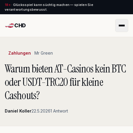
18+
·
Glücksspiel kann süchtig machen — spielen Sie
verantwortungsbewusst.
CHD
Menü
Zahlungen
Mr Green
Warum bieten AT-Casinos kein BTC
oder USDT-TRC20 für kleine
Cashouts?
Daniel Koller
22.5.2026
1 Antwort