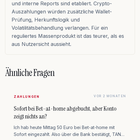
und interne Reports sind etabliert. Crypto-
Auszahlungen würden zusätzliche Wallet-
Prüfung, Herkunftslogik und
Volatilitätsbehandlung verlangen. Für ein
reguliertes Massenprodukt ist das teurer, als es
aus Nutzersicht aussieht.
Ähnliche Fragen
VOR 2 MONATEN
ZAHLUNGEN
Sofort bei Bet-at-home abgebucht, aber Konto
zeigt nichts an?
Ich hab heute Mittag 50 Euro bei Bet-at-home mit
Sofort eingezahlt. Also über die Bank bestätigt, TAN