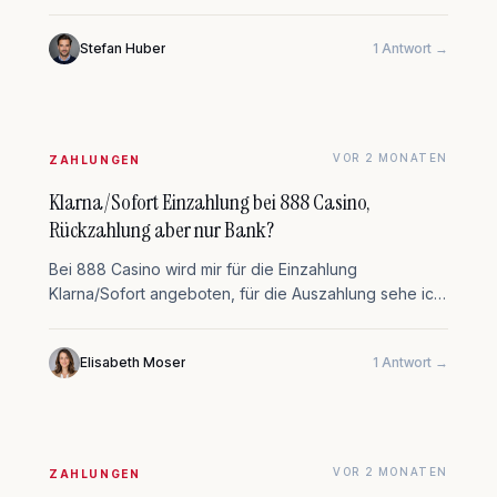
eingegeben, alles…
Stefan Huber
1 Antwort →
VOR 2 MONATEN
ZAHLUNGEN
Klarna/Sofort Einzahlung bei 888 Casino,
Rückzahlung aber nur Bank?
Bei 888 Casino wird mir für die Einzahlung
Klarna/Sofort angeboten, für die Auszahlung sehe ich
nach dem Login aber pri…
Elisabeth Moser
1 Antwort →
VOR 2 MONATEN
ZAHLUNGEN