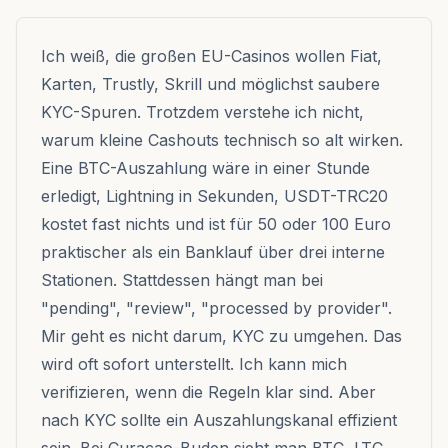
Ich weiß, die großen EU-Casinos wollen Fiat,
Karten, Trustly, Skrill und möglichst saubere
KYC-Spuren. Trotzdem verstehe ich nicht,
warum kleine Cashouts technisch so alt wirken.
Eine BTC-Auszahlung wäre in einer Stunde
erledigt, Lightning in Sekunden, USDT-TRC20
kostet fast nichts und ist für 50 oder 100 Euro
praktischer als ein Banklauf über drei interne
Stationen. Stattdessen hängt man bei
"pending", "review", "processed by provider".
Mir geht es nicht darum, KYC zu umgehen. Das
wird oft sofort unterstellt. Ich kann mich
verifizieren, wenn die Regeln klar sind. Aber
nach KYC sollte ein Auszahlungskanal effizient