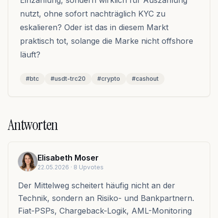
Einzahlung, sondern wirklich für Auszahlung
nutzt, ohne sofort nachträglich KYC zu
eskalieren? Oder ist das in diesem Markt
praktisch tot, solange die Marke nicht offshore
läuft?
#btc
#usdt-trc20
#crypto
#cashout
Antworten
Elisabeth Moser
22.05.2026
· 8 Upvotes
Der Mittelweg scheitert häufig nicht an der
Technik, sondern an Risiko- und Bankpartnern.
Fiat-PSPs, Chargeback-Logik, AML-Monitoring