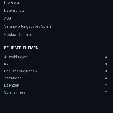
Impressum
Datenschutz
AGB
Verantwortungsvolles Spielen
Cookie-Richtlinie
BELIEBTE THEMEN
Auszahlungen
4
KYC
3
Bonusbedingungen
3
Zahlungen
4
Lizenzen
2
Spielfairness
2