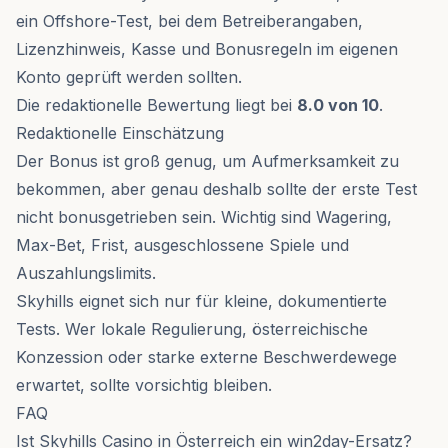
ein Offshore-Test, bei dem Betreiberangaben,
Lizenzhinweis, Kasse und Bonusregeln im eigenen
Konto geprüft werden sollten.
Die redaktionelle Bewertung liegt bei
8.0 von 10
.
Redaktionelle Einschätzung
Der Bonus ist groß genug, um Aufmerksamkeit zu
bekommen, aber genau deshalb sollte der erste Test
nicht bonusgetrieben sein. Wichtig sind Wagering,
Max-Bet, Frist, ausgeschlossene Spiele und
Auszahlungslimits.
Skyhills eignet sich nur für kleine, dokumentierte
Tests. Wer lokale Regulierung, österreichische
Konzession oder starke externe Beschwerdewege
erwartet, sollte vorsichtig bleiben.
FAQ
Ist Skyhills Casino in Österreich ein win2day-Ersatz?