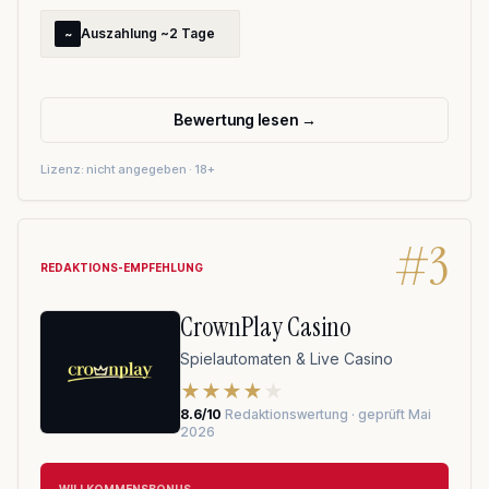
Auszahlung ~2 Tage
~
Bewertung lesen →
Lizenz: nicht angegeben · 18+
#3
REDAKTIONS-EMPFEHLUNG
CrownPlay Casino
Spielautomaten & Live Casino
★
★
★
★
★
8.6/10
Redaktionswertung · geprüft Mai
2026