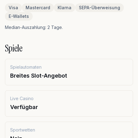
Visa
Mastercard
Klarna
SEPA-Überweisung
E-Wallets
Median-Auszahlung: 2 Tage.
Spiele
Spielautomaten
Breites Slot-Angebot
Live Casino
Verfügbar
Sportwetten