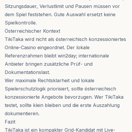
Sitzungsdauer, Verlustlimit und Pausen müssen vor
dem Spiel feststehen. Gute Auswahl ersetzt keine
Spielkontrolle.
Österreichischer Kontext
TikiTaka wird nicht als österreichisch konzessioniertes
Online-Casino eingeordnet. Der lokale
Referenzrahmen bleibt win2day; internationale
Anbieter bringen zusätzliche Prüf- und
Dokumentationslast.
Wer maximale Rechtsklarheit und lokale
Spielerschutzlogik priorisiert, sollte österreichisch
konzessionierte Angebote bevorzugen. Wer TikiTaka
testet, sollte klein bleiben und die erste Auszahlung
dokumentieren.
Fazit
TikiTaka ist ein kompakter Grid-Kandidat mit Live-