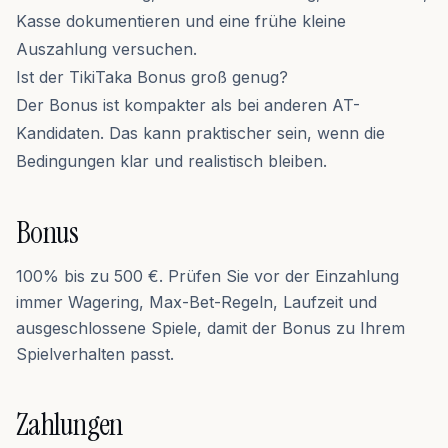
Kasse dokumentieren und eine frühe kleine
Auszahlung versuchen.
Ist der TikiTaka Bonus groß genug?
Der Bonus ist kompakter als bei anderen AT-
Kandidaten. Das kann praktischer sein, wenn die
Bedingungen klar und realistisch bleiben.
Bonus
100% bis zu 500 €. Prüfen Sie vor der Einzahlung
immer Wagering, Max-Bet-Regeln, Laufzeit und
ausgeschlossene Spiele, damit der Bonus zu Ihrem
Spielverhalten passt.
Zahlungen