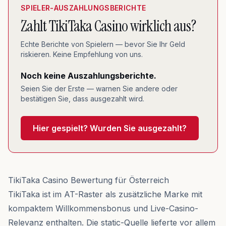
SPIELER-AUSZAHLUNGSBERICHTE
Zahlt TikiTaka Casino wirklich aus?
Echte Berichte von Spielern — bevor Sie Ihr Geld
riskieren. Keine Empfehlung von uns.
Noch keine Auszahlungsberichte.
Seien Sie der Erste — warnen Sie andere oder
bestätigen Sie, dass ausgezahlt wird.
Hier gespielt? Wurden Sie ausgezahlt?
TikiTaka Casino Bewertung für Österreich
TikiTaka ist im AT-Raster als zusätzliche Marke mit
kompaktem Willkommensbonus und Live-Casino-
Relevanz enthalten. Die static-Quelle lieferte vor allem