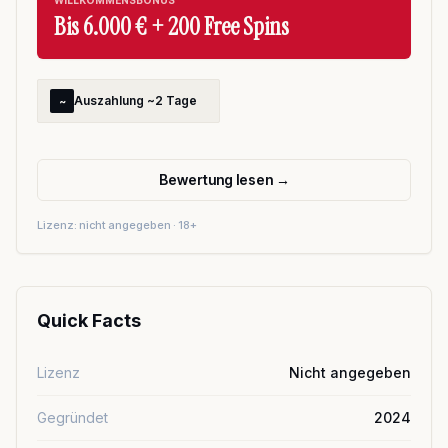
WILLKOMMENSBONUS
Bis 6.000 € + 200 Free Spins
Auszahlung ~2 Tage
~
Bewertung lesen →
Lizenz: nicht angegeben · 18+
Quick Facts
Lizenz
Nicht angegeben
Gegründet
2024