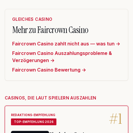
GLEICHES CASINO
Mehr zu Faircrown Casino
Faircrown Casino zahlt nicht aus — was tun →
Faircrown Casino Auszahlungsprobleme &
Verzögerungen →
Faircrown Casino Bewertung →
CASINOS, DIE LAUT SPIELERN AUSZAHLEN
#1
REDAKTIONS-EMPFEHLUNG
TOP-EMPFEHLUNG 2026