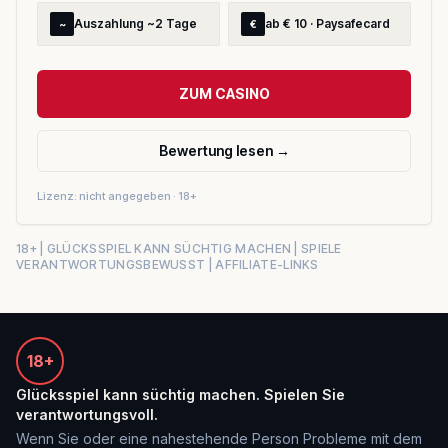
Auszahlung ~2 Tage
ab € 10 · Paysafecard
~
€
ZUM CASINO
Bewertung lesen →
Lizenz: nicht angegeben · 18+
18+ | GLÜCKSSPIEL KANN SÜCHTIG MACHEN | SPIELE
VERANTWORTUNGSBEWUSST | AFFILIATE-LINKS
18+
Glücksspiel kann süchtig machen. Spielen Sie
verantwortungsvoll.
Wenn Sie oder eine nahestehende Person Probleme mit dem