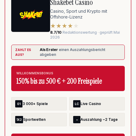
Shakebet Casino
Casino, Sport und Krypto mit
Offshore-Lizenz
★
★
★
★
★
8.7/10
Redaktionswertung · geprüft Mai
2026
Als Erster
einen Auszahlungsbericht
ZAHLT ES
abgeben
AUS?
WILLKOMMENSBONUS
150% bis zu 500 € + 200 Freispiele
3 000+ Spiele
Live Casino
01
LC
Sportwetten
Auszahlung ~2 Tage
1X2
~