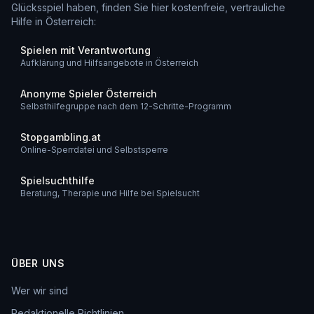
Glücksspiel haben, finden Sie hier kostenfreie, vertrauliche
Hilfe in Österreich:
Spielen mit Verantwortung
Aufklärung und Hilfsangebote in Österreich
Anonyme Spieler Österreich
Selbsthilfegruppe nach dem 12-Schritte-Programm
Stopgambling.at
Online-Sperrdatei und Selbstsperre
Spielsuchthilfe
Beratung, Therapie und Hilfe bei Spielsucht
ÜBER UNS
Wer wir sind
Redaktionelle Richtlinien