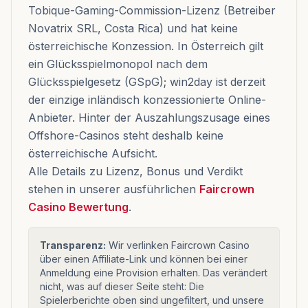
Tobique-Gaming-Commission-Lizenz (Betreiber
Novatrix SRL, Costa Rica) und hat keine
österreichische Konzession. In Österreich gilt
ein Glücksspielmonopol nach dem
Glücksspielgesetz (GSpG); win2day ist derzeit
der einzige inländisch konzessionierte Online-
Anbieter. Hinter der Auszahlungszusage eines
Offshore-Casinos steht deshalb keine
österreichische Aufsicht.
Alle Details zu Lizenz, Bonus und Verdikt
stehen in unserer ausführlichen
Faircrown
Casino Bewertung
.
Transparenz:
Wir verlinken Faircrown Casino
über einen Affiliate-Link und können bei einer
Anmeldung eine Provision erhalten. Das verändert
nicht, was auf dieser Seite steht: Die
Spielerberichte oben sind ungefiltert, und unsere