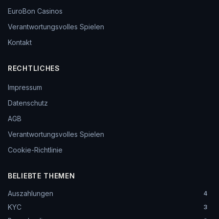
EuroBon Casinos
Verantwortungsvolles Spielen
Kontakt
RECHTLICHES
Impressum
Datenschutz
AGB
Verantwortungsvolles Spielen
Cookie-Richtlinie
BELIEBTE THEMEN
Auszahlungen
4
KYC
3