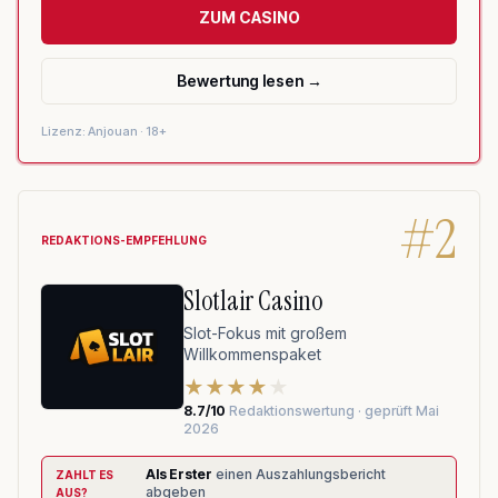
ZUM CASINO
Bewertung lesen →
Lizenz: Anjouan · 18+
#2
REDAKTIONS-EMPFEHLUNG
Slotlair Casino
Slot-Fokus mit großem
Willkommenspaket
★
★
★
★
★
8.7/10
Redaktionswertung · geprüft Mai
2026
Als Erster
einen Auszahlungsbericht
ZAHLT ES
abgeben
AUS?