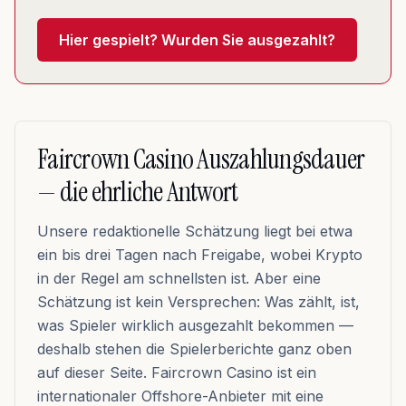
Hier gespielt? Wurden Sie ausgezahlt?
Faircrown Casino Auszahlungsdauer
— die ehrliche Antwort
Unsere redaktionelle Schätzung liegt bei etwa
ein bis drei Tagen nach Freigabe, wobei Krypto
in der Regel am schnellsten ist. Aber eine
Schätzung ist kein Versprechen: Was zählt, ist,
was Spieler wirklich ausgezahlt bekommen —
deshalb stehen die Spielerberichte ganz oben
auf dieser Seite. Faircrown Casino ist ein
internationaler Offshore-Anbieter mit eine