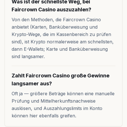
Was ist der schnellste Weg, bei
Faircrown Casino auszuzahlen?
Von den Methoden, die Faircrown Casino
anbietet (Karten, Banküberweisung und
Krypto-Wege, die im Kassenbereich zu prüfen
sind), ist Krypto normalerweise am schnellsten,
dann E-Wallets; Karte und Banküberweisung
sind langsamer.
Zahlt Faircrown Casino große Gewinne
langsamer aus?
Oft ja — größere Beträge können eine manuelle
Prüfung und Mittelherkunftsnachweise
auslösen, und Auszahlungslimits im Konto
können hier ebenfalls greifen.