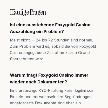
Häufige Fragen
Ist eine ausstehende Foxygold Casino
Auszahlung ein Problem?
Meist nicht — 24 bis 72 Stunden sind normal.
Zum Problem wird es, sobald die von Foxygold
Casino angegebene Zeit ohne klaren Grund
überschritten wird.
Warum fragt Foxygold Casino immer
wieder nach Dokumenten?
Eine erstmalige KYC-Prüfung kann legitim sein.
Einzeln und mit wechselnden Begründungen
angeforderte Dokumente sind eher ein