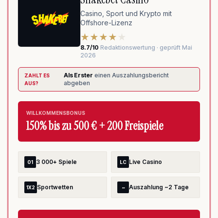
Casino, Sport und Krypto mit
Offshore-Lizenz
★
★
★
★
★
8.7/10
Redaktionswertung · geprüft Mai
2026
Als Erster
einen Auszahlungsbericht
ZAHLT ES
abgeben
AUS?
WILLKOMMENSBONUS
150% bis zu 500 € + 200 Freispiele
3 000+ Spiele
Live Casino
01
LC
Sportwetten
Auszahlung ~2 Tage
1X2
~