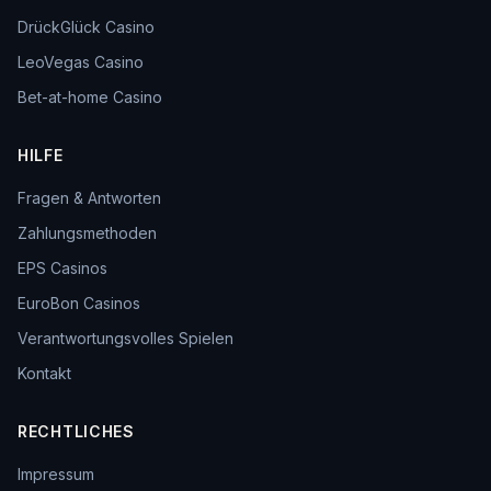
DrückGlück Casino
LeoVegas Casino
Bet-at-home Casino
HILFE
Fragen & Antworten
Zahlungsmethoden
EPS Casinos
EuroBon Casinos
Verantwortungsvolles Spielen
Kontakt
RECHTLICHES
Impressum