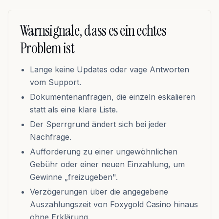
Warnsignale, dass es ein echtes
Problem ist
Lange keine Updates oder vage Antworten
vom Support.
Dokumentenanfragen, die einzeln eskalieren
statt als eine klare Liste.
Der Sperrgrund ändert sich bei jeder
Nachfrage.
Aufforderung zu einer ungewöhnlichen
Gebühr oder einer neuen Einzahlung, um
Gewinne „freizugeben".
Verzögerungen über die angegebene
Auszahlungszeit von Foxygold Casino hinaus
ohne Erklärung.