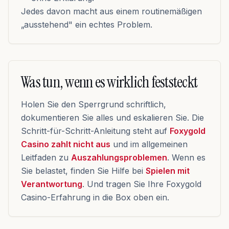
Jedes davon macht aus einem routinemäßigen
„ausstehend" ein echtes Problem.
Was tun, wenn es wirklich feststeckt
Holen Sie den Sperrgrund schriftlich,
dokumentieren Sie alles und eskalieren Sie. Die
Schritt-für-Schritt-Anleitung steht auf
Foxygold
Casino zahlt nicht aus
und im allgemeinen
Leitfaden zu
Auszahlungsproblemen
. Wenn es
Sie belastet, finden Sie Hilfe bei
Spielen mit
Verantwortung
. Und tragen Sie Ihre Foxygold
Casino-Erfahrung in die Box oben ein.