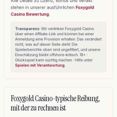
Alle Details zu Lizenz, Bonus und Verdikt
stehen in unserer ausführlichen
Foxygold
Casino Bewertung
.
Transparenz:
Wir verlinken Foxygold Casino
über einen Affiliate-Link und können bei einer
Anmeldung eine Provision erhalten. Das verändert
nicht, was auf dieser Seite steht: Die
Spielerberichte oben sind ungefiltert, und unsere
Einschätzung bleibt offshore-kritisch. 18+ ·
Glücksspiel kann süchtig machen · Hilfe unter
Spielen mit Verantwortung
.
Foxygold Casino-typische Reibung,
mit der zu rechnen ist