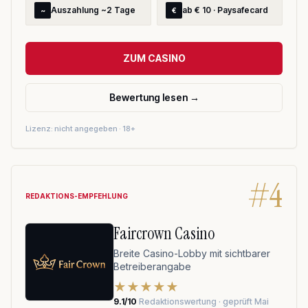
Auszahlung ~2 Tage
ab € 10 · Paysafecard
~
€
ZUM CASINO
Bewertung lesen →
Lizenz: nicht angegeben · 18+
#4
REDAKTIONS-EMPFEHLUNG
Faircrown Casino
Breite Casino-Lobby mit sichtbarer
Betreiberangabe
★
★
★
★
★
9.1/10
Redaktionswertung · geprüft Mai