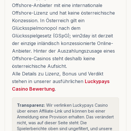
Offshore-Anbieter mit eine internationale
Offshore-Lizenz und hat keine österreichische
Konzession. In Österreich gilt ein
Glücksspielmonopol nach dem
Glücksspielgesetz (GSpG); win2day ist derzeit
der einzige inländisch konzessionierte Online-
Anbieter. Hinter der Auszahlungszusage eines
Offshore-Casinos steht deshalb keine
österreichische Aufsicht.
Alle Details zu Lizenz, Bonus und Verdikt
stehen in unserer ausführlichen
Luckypays
Casino Bewertung
.
Transparenz:
Wir verlinken Luckypays Casino
über einen Affiliate-Link und können bei einer
Anmeldung eine Provision erhalten. Das verändert
nicht, was auf dieser Seite steht: Die
Spielerberichte oben sind ungefiltert, und unsere