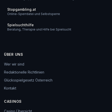
Stopgambling.at
Online-Sperrdatei und Selbstsperre
Spielsuchthilfe
Beratung, Therapie und Hilfe bei Spielsucht
ÜBER UNS
Wer wir sind
Redaktionelle Richtlinien
Glücksspielgesetz Österreich
Kontakt
CASINOS
Casino Übersicht