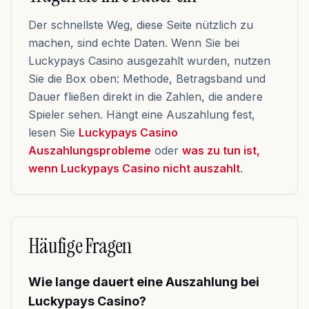
Der schnellste Weg, diese Seite nützlich zu
machen, sind echte Daten. Wenn Sie bei
Luckypays Casino ausgezahlt wurden, nutzen
Sie die Box oben: Methode, Betragsband und
Dauer fließen direkt in die Zahlen, die andere
Spieler sehen. Hängt eine Auszahlung fest,
lesen Sie
Luckypays Casino
Auszahlungsprobleme
oder
was zu tun ist,
wenn Luckypays Casino nicht auszahlt
.
Häufige Fragen
Wie lange dauert eine Auszahlung bei
Luckypays Casino?