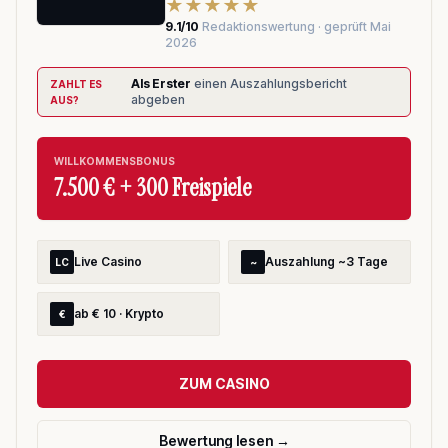
★
★
★
★
★
9.1/10
Redaktionswertung · geprüft Mai
2026
Als Erster
einen Auszahlungsbericht
ZAHLT ES
abgeben
AUS?
WILLKOMMENSBONUS
7.500 € + 300 Freispiele
Live Casino
Auszahlung ~3 Tage
LC
~
ab € 10 · Krypto
€
ZUM CASINO
Bewertung lesen →