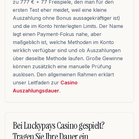
zu 777 € + 77 Freispiele, den man für den
ersten Test eher meidet, weil eine kleine
Auszahlung ohne Bonus aussagekräftiger ist)
und die im Konto hinterlegten Limits. Der Name
legt einen Payment-Fokus nahe, aber
maßgeblich ist, welche Methoden im Konto
wirklich verfügbar sind und ob Auszahlungen
über dieselbe Methode laufen. Große Gewinne
können zusätzlich eine manuelle Prüfung
auslösen. Den allgemeinen Rahmen erklärt
unser Leitfaden zur
Casino
Auszahlungsdauer
.
Bei Luckypays Casino gespielt?
Tragen Sie Ihre Dauer ein