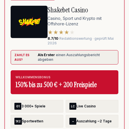
Shakebet Casino
Casino, Sport und Krypto mit
Offshore-Lizenz
★
★
★
★
★
8.7/10
Redaktionswertung · geprüft Mai
2026
Als Erster
einen Auszahlungsbericht
ZAHLT ES
abgeben
AUS?
WILLKOMMENSBONUS
150% bis zu 500 € + 200 Freispiele
3 000+ Spiele
Live Casino
01
LC
Sportwetten
Auszahlung ~2 Tage
1X2
~