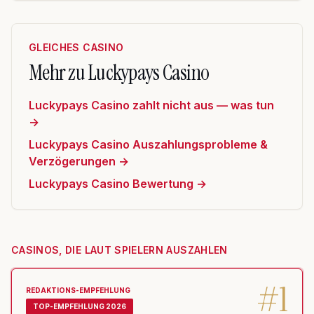
GLEICHES CASINO
Mehr zu Luckypays Casino
Luckypays Casino zahlt nicht aus — was tun
→
Luckypays Casino Auszahlungsprobleme &
Verzögerungen →
Luckypays Casino Bewertung →
CASINOS, DIE LAUT SPIELERN AUSZAHLEN
#1
REDAKTIONS-EMPFEHLUNG
TOP-EMPFEHLUNG 2026