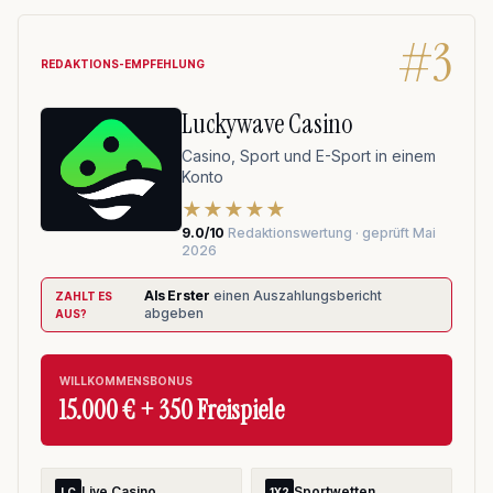
#3
REDAKTIONS-EMPFEHLUNG
Luckywave Casino
Casino, Sport und E-Sport in einem
Konto
★
★
★
★
★
9.0/10
Redaktionswertung · geprüft Mai
2026
Als Erster
einen Auszahlungsbericht
ZAHLT ES
abgeben
AUS?
WILLKOMMENSBONUS
15.000 € + 350 Freispiele
Live Casino
Sportwetten
LC
1X2