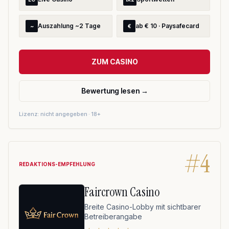
Auszahlung ~2 Tage
ab € 10 · Paysafecard
~
€
ZUM CASINO
Bewertung lesen →
Lizenz: nicht angegeben · 18+
#4
REDAKTIONS-EMPFEHLUNG
Faircrown Casino
Breite Casino-Lobby mit sichtbarer
Betreiberangabe