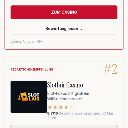
ZUM CASINO
Bewertung lesen →
Lizenz: Anjouan · 18+
#2
REDAKTIONS-EMPFEHLUNG
Slotlair Casino
Slot-Fokus mit großem
Willkommenspaket
★
★
★
★
★
8.7/10
Redaktionswertung · geprüft Mai
2026