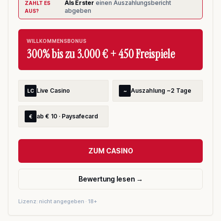
Als Erster
einen Auszahlungsbericht
ZAHLT ES
abgeben
AUS?
WILLKOMMENSBONUS
300% bis zu 3.000 € + 450 Freispiele
Live Casino
Auszahlung ~2 Tage
LC
~
ab € 10 · Paysafecard
€
ZUM CASINO
Bewertung lesen →
Lizenz: nicht angegeben · 18+