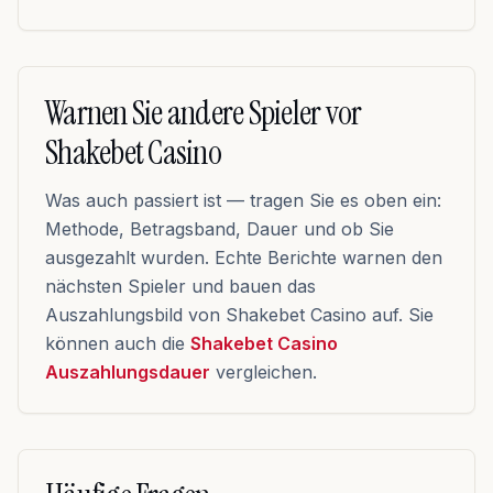
Warnen Sie andere Spieler vor
Shakebet Casino
Was auch passiert ist — tragen Sie es oben ein:
Methode, Betragsband, Dauer und ob Sie
ausgezahlt wurden. Echte Berichte warnen den
nächsten Spieler und bauen das
Auszahlungsbild von Shakebet Casino auf. Sie
können auch die
Shakebet Casino
Auszahlungsdauer
vergleichen.