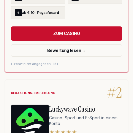
ab € 10 · Paysafecard
€
ZUM CASINO
Bewertung lesen →
Lizenz: nicht angegeben · 18+
#2
REDAKTIONS-EMPFEHLUNG
Luckywave Casino
Casino, Sport und E-Sport in einem
Konto
★
★
★
★
★