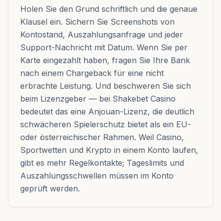
Holen Sie den Grund schriftlich und die genaue
Klausel ein. Sichern Sie Screenshots von
Kontostand, Auszahlungsanfrage und jeder
Support-Nachricht mit Datum. Wenn Sie per
Karte eingezahlt haben, fragen Sie Ihre Bank
nach einem Chargeback für eine nicht
erbrachte Leistung. Und beschweren Sie sich
beim Lizenzgeber — bei Shakebet Casino
bedeutet das eine Anjouan-Lizenz, die deutlich
schwächeren Spielerschutz bietet als ein EU-
oder österreichischer Rahmen. Weil Casino,
Sportwetten und Krypto in einem Konto laufen,
gibt es mehr Regelkontakte; Tageslimits und
Auszahlungsschwellen müssen im Konto
geprüft werden.