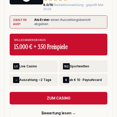
9.0/10
Redaktionswertung · geprüft Mai
2026
Als Erster
einen Auszahlungsbericht
ZAHLT ES
abgeben
AUS?
WILLKOMMENSBONUS
15.000 € + 350 Freispiele
Live Casino
Sportwetten
LC
1X2
Auszahlung ~2 Tage
ab € 10 · Paysafecard
~
€
ZUM CASINO
Bewertung lesen →