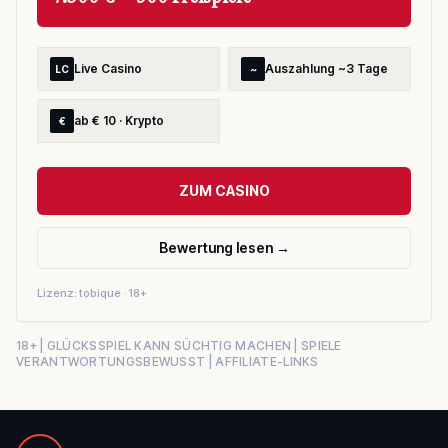
Live Casino
Auszahlung ~3 Tage
LC
~
ab € 10 · Krypto
€
ZUM CASINO
Bewertung lesen →
Lizenz: tobique · 18+
18+ | GLÜCKSSPIEL KANN SÜCHTIG MACHEN | SPIELE
VERANTWORTUNGSBEWUSST | AFFILIATE-LINKS