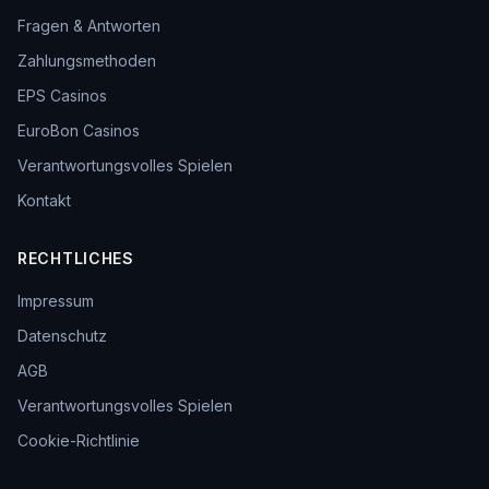
Fragen & Antworten
Zahlungsmethoden
EPS Casinos
EuroBon Casinos
Verantwortungsvolles Spielen
Kontakt
RECHTLICHES
Impressum
Datenschutz
AGB
Verantwortungsvolles Spielen
Cookie-Richtlinie