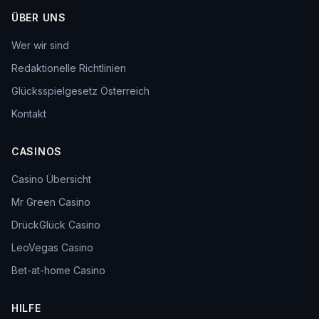
ÜBER UNS
Wer wir sind
Redaktionelle Richtlinien
Glücksspielgesetz Österreich
Kontakt
CASINOS
Casino Übersicht
Mr Green Casino
DrückGlück Casino
LeoVegas Casino
Bet-at-home Casino
HILFE