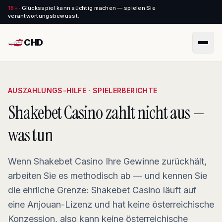
18+
·
Glücksspiel kann süchtig machen — spielen Sie
verantwortungsbewusst.
CHD
Menü
AUSZAHLUNGS-HILFE · SPIELERBERICHTE
Shakebet Casino zahlt nicht aus —
was tun
Wenn Shakebet Casino Ihre Gewinne zurückhält,
arbeiten Sie es methodisch ab — und kennen Sie
die ehrliche Grenze: Shakebet Casino läuft auf
eine Anjouan-Lizenz und hat keine österreichische
Konzession, also kann keine österreichische