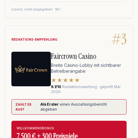
Lizenz: nicht angegeben · 18+
#3
REDAKTIONS-EMPFEHLUNG
Faircrown Casino
Breite Casino-Lobby mit sichtbarer
Betreiberangabe
★
★
★
★
★
9.1/10
Redaktionswertung · geprüft Mai
2026
Als Erster
einen Auszahlungsbericht
ZAHLT ES
abgeben
AUS?
WILLKOMMENSBONUS
7.500 € + 300 Freispiele