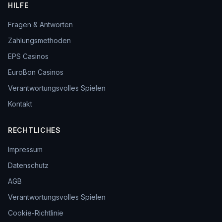
HILFE
Fragen & Antworten
Zahlungsmethoden
EPS Casinos
EuroBon Casinos
Verantwortungsvolles Spielen
Kontakt
RECHTLICHES
Impressum
Datenschutz
AGB
Verantwortungsvolles Spielen
Cookie-Richtlinie