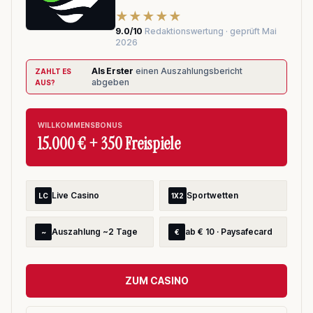
★
★
★
★
★
9.0/10
Redaktionswertung · geprüft Mai
2026
Als Erster
einen Auszahlungsbericht
ZAHLT ES
abgeben
AUS?
WILLKOMMENSBONUS
15.000 € + 350 Freispiele
Live Casino
Sportwetten
LC
1X2
Auszahlung ~2 Tage
ab € 10 · Paysafecard
~
€
ZUM CASINO