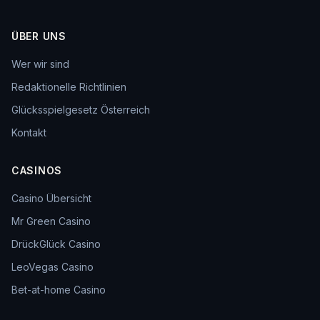
ÜBER UNS
Wer wir sind
Redaktionelle Richtlinien
Glücksspielgesetz Österreich
Kontakt
CASINOS
Casino Übersicht
Mr Green Casino
DrückGlück Casino
LeoVegas Casino
Bet-at-home Casino