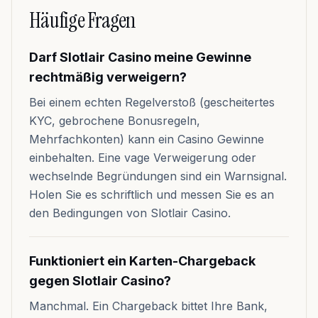
Häufige Fragen
Darf Slotlair Casino meine Gewinne
rechtmäßig verweigern?
Bei einem echten Regelverstoß (gescheitertes
KYC, gebrochene Bonusregeln,
Mehrfachkonten) kann ein Casino Gewinne
einbehalten. Eine vage Verweigerung oder
wechselnde Begründungen sind ein Warnsignal.
Holen Sie es schriftlich und messen Sie es an
den Bedingungen von Slotlair Casino.
Funktioniert ein Karten-Chargeback
gegen Slotlair Casino?
Manchmal. Ein Chargeback bittet Ihre Bank,