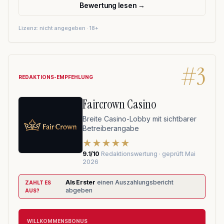
Bewertung lesen →
Lizenz: nicht angegeben · 18+
#3
REDAKTIONS-EMPFEHLUNG
Faircrown Casino
Breite Casino-Lobby mit sichtbarer
Betreiberangabe
★
★
★
★
★
9.1/10
Redaktionswertung · geprüft Mai
2026
Als Erster
einen Auszahlungsbericht
ZAHLT ES
abgeben
AUS?
WILLKOMMENSBONUS