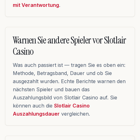
mit Verantwortung
.
Warnen Sie andere Spieler vor Slotlair
Casino
Was auch passiert ist — tragen Sie es oben ein:
Methode, Betragsband, Dauer und ob Sie
ausgezahlt wurden. Echte Berichte warnen den
nächsten Spieler und bauen das
Auszahlungsbild von Slotlair Casino auf. Sie
können auch die
Slotlair Casino
Auszahlungsdauer
vergleichen.