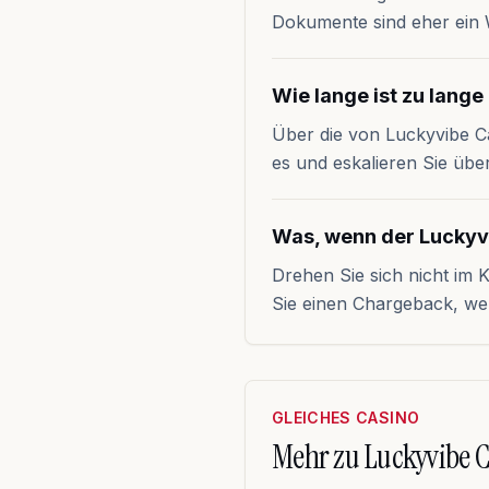
Dokumente sind eher ein W
Wie lange ist zu lange
Über die von Luckyvibe C
es und eskalieren Sie üb
Was, wenn der Luckyvi
Drehen Sie sich nicht im 
Sie einen Chargeback, we
GLEICHES CASINO
Mehr zu Luckyvibe 