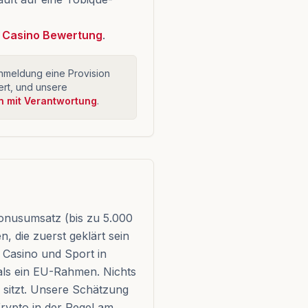
 Casino Bewertung
.
Anmeldung eine Provision
tert, und unsere
n mit Verantwortung
.
Bonusumsatz (bis zu 5.000
, die zuerst geklärt sein
. Casino und Sport in
als ein EU-Rahmen. Nichts
 sitzt. Unsere Schätzung
Krypto in der Regel am