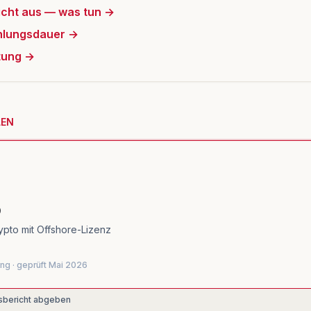
icht aus — was tun →
hlungsdauer →
tung →
LEN
o
ypto mit Offshore-Lizenz
g · geprüft Mai 2026
sbericht abgeben