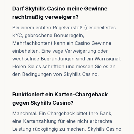
Darf Skyhills Casino meine Gewinne
rechtmäßig verweigern?
Bei einem echten Regelverstoß (gescheitertes
KYC, gebrochene Bonusregeln,
Mehrfachkonten) kann ein Casino Gewinne
einbehalten. Eine vage Verweigerung oder
wechselnde Begründungen sind ein Warnsignal.
Holen Sie es schriftlich und messen Sie es an
den Bedingungen von Skyhills Casino.
Funktioniert ein Karten-Chargeback
gegen Skyhills Casino?
Manchmal. Ein Chargeback bittet Ihre Bank,
eine Kartenzahlung für eine nicht erbrachte
Leistung rückgängig zu machen. Skyhills Casino