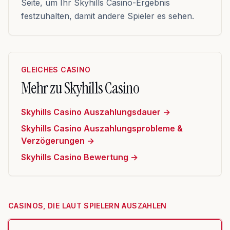
Seite, um Ihr Skyhills Casino-Ergebnis
festzuhalten, damit andere Spieler es sehen.
GLEICHES CASINO
Mehr zu Skyhills Casino
Skyhills Casino Auszahlungsdauer →
Skyhills Casino Auszahlungsprobleme &
Verzögerungen →
Skyhills Casino Bewertung →
CASINOS, DIE LAUT SPIELERN AUSZAHLEN