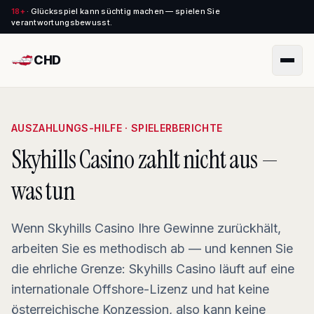
18+
·
Glücksspiel kann süchtig machen — spielen Sie
verantwortungsbewusst.
CHD
Menü
AUSZAHLUNGS-HILFE · SPIELERBERICHTE
Skyhills Casino zahlt nicht aus —
was tun
Wenn Skyhills Casino Ihre Gewinne zurückhält,
arbeiten Sie es methodisch ab — und kennen Sie
die ehrliche Grenze: Skyhills Casino läuft auf eine
internationale Offshore-Lizenz und hat keine
österreichische Konzession, also kann keine