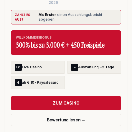
2026
Als Erster
einen Auszahlungsbericht
ZAHLT ES
abgeben
AUS?
WILLKOMMENSBONUS
300% bis zu 3.000 € + 450 Freispiele
Live Casino
Auszahlung ~2 Tage
LC
~
ab € 10 · Paysafecard
€
ZUM CASINO
Bewertung lesen →