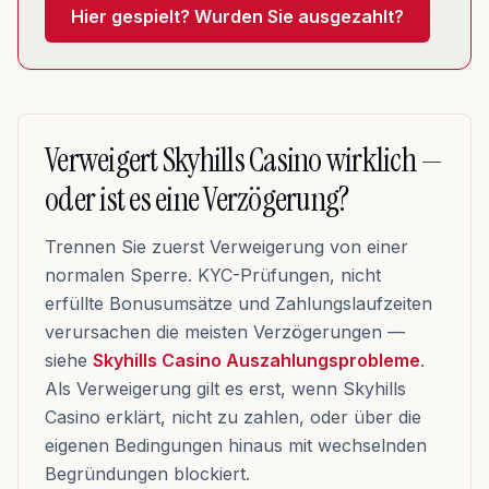
Hier gespielt? Wurden Sie ausgezahlt?
Verweigert Skyhills Casino wirklich —
oder ist es eine Verzögerung?
Trennen Sie zuerst Verweigerung von einer
normalen Sperre. KYC-Prüfungen, nicht
erfüllte Bonusumsätze und Zahlungslaufzeiten
verursachen die meisten Verzögerungen —
siehe
Skyhills Casino Auszahlungsprobleme
.
Als Verweigerung gilt es erst, wenn Skyhills
Casino erklärt, nicht zu zahlen, oder über die
eigenen Bedingungen hinaus mit wechselnden
Begründungen blockiert.