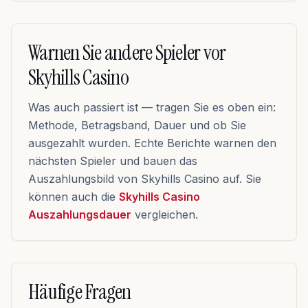
Warnen Sie andere Spieler vor
Skyhills Casino
Was auch passiert ist — tragen Sie es oben ein:
Methode, Betragsband, Dauer und ob Sie
ausgezahlt wurden. Echte Berichte warnen den
nächsten Spieler und bauen das
Auszahlungsbild von Skyhills Casino auf. Sie
können auch die
Skyhills Casino
Auszahlungsdauer
vergleichen.
Häufige Fragen