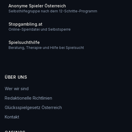
Anonyme Spieler Österreich
Selbsthilfegruppe nach dem 12-Schritte-Programm
Stopgambling.at
Online-Sperrdatei und Selbstsperre
Spielsuchthilfe
Beratung, Therapie und Hilfe bei Spielsucht
ÜBER UNS
Wer wir sind
Redaktionelle Richtlinien
Glücksspielgesetz Österreich
Kontakt