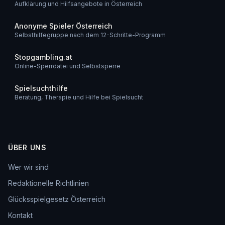
Aufklärung und Hilfsangebote in Österreich
Anonyme Spieler Österreich
Selbsthilfegruppe nach dem 12-Schritte-Programm
Stopgambling.at
Online-Sperrdatei und Selbstsperre
Spielsuchthilfe
Beratung, Therapie und Hilfe bei Spielsucht
ÜBER UNS
Wer wir sind
Redaktionelle Richtlinien
Glücksspielgesetz Österreich
Kontakt