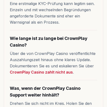
Eine erstmalige KYC-Prüfung kann legitim sein.
Einzeln und mit wechselnden Begründungen
angeforderte Dokumente sind eher ein
Warnsignal als ein Prozess.
Wie lange ist zu lange bei CrownPlay
Casino?
Über die von CrownPlay Casino veröffentlichte
Auszahlungszeit hinaus ohne klares Update.
Dokumentieren Sie es und eskalieren Sie über
CrownPlay Casino zahlt nicht aus
.
Was, wenn der CrownPlay Casino
Support weiter hinhält?
Drehen Sie sich nicht im Kreis. Holen Sie den