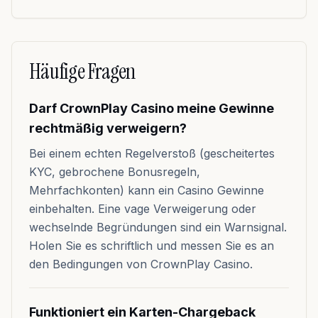
Häufige Fragen
Darf CrownPlay Casino meine Gewinne
rechtmäßig verweigern?
Bei einem echten Regelverstoß (gescheitertes
KYC, gebrochene Bonusregeln,
Mehrfachkonten) kann ein Casino Gewinne
einbehalten. Eine vage Verweigerung oder
wechselnde Begründungen sind ein Warnsignal.
Holen Sie es schriftlich und messen Sie es an
den Bedingungen von CrownPlay Casino.
Funktioniert ein Karten-Chargeback