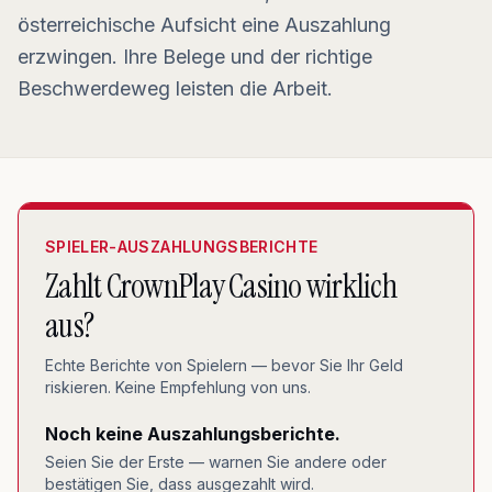
österreichische Aufsicht eine Auszahlung
erzwingen. Ihre Belege und der richtige
Beschwerdeweg leisten die Arbeit.
SPIELER-AUSZAHLUNGSBERICHTE
Zahlt CrownPlay Casino wirklich
aus?
Echte Berichte von Spielern — bevor Sie Ihr Geld
riskieren. Keine Empfehlung von uns.
Noch keine Auszahlungsberichte.
Seien Sie der Erste — warnen Sie andere oder
bestätigen Sie, dass ausgezahlt wird.