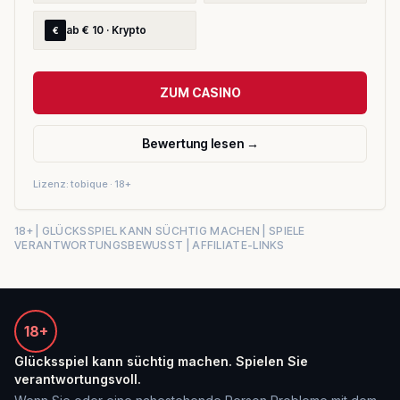
ab € 10 · Krypto
€
ZUM CASINO
Bewertung lesen →
Lizenz: tobique · 18+
18+ | GLÜCKSSPIEL KANN SÜCHTIG MACHEN | SPIELE
VERANTWORTUNGSBEWUSST | AFFILIATE-LINKS
18+
Glücksspiel kann süchtig machen. Spielen Sie
verantwortungsvoll.